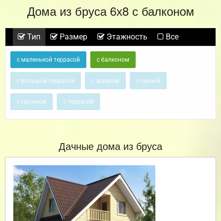
Дома из бруса 6х8 с балконом
Тип
Размер
Этажность
Все
с маленькой террасой
с балконом
с большой террасой
с эркером
с сауной
с гаражом
с террасой
Дачные дома из бруса