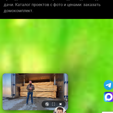
дачи. Каталог проектов с фото и ценами: заказать
домокомплект.
🔇
⛶
✖