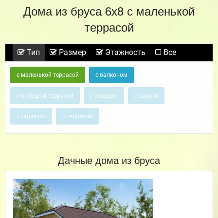
Дома из бруса 6х8 с маленькой
террасой
Тип
Размер
Этажность
Все
с маленькой террасой
с балконом
с большой террасой
с эркером
с сауной
с гаражом
с террасой
Дачные дома из бруса