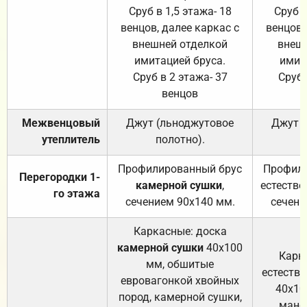
Сруб в 1,5 этажа- 18
Сруб в
венцов, далее каркас с
венцов,
внешней отделкой
внеш
имитацией бруса.
имит
Сруб в 2 этажа- 37
Сруб 
венцов
Межвенцовый
Джут (льноджутовое
Джут 
утеплитель
полотно).
п
Профилированный брус
Профили
Перегородки 1-
камерной сушки
,
естестве
го этажа
сечением 90х140 мм.
сечени
Каркасные: доска
камерной сушки
40х100
Карк
мм, обшитые
естеств
евровагонкой хвойных
40х10
пород, камерной сушки,
манса