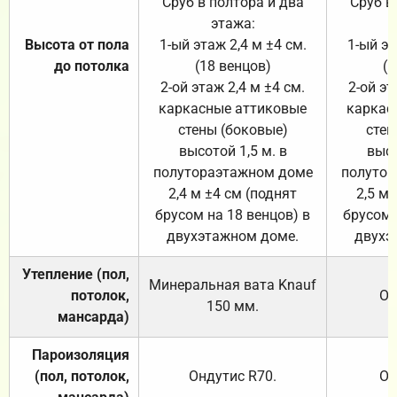
Сруб в полтора и два
Сруб в
этажа:
Высота от пола
1-ый этаж 2,4 м ±4 см.
1-ый эт
до потолка
(18 венцов)
(1
2-ой этаж 2,4 м ±4 см.
2-ой эт
каркасные аттиковые
каркас
стены (боковые)
стен
высотой 1,5 м. в
высо
полутораэтажном доме
полутор
2,4 м ±4 см (поднят
2,5 м 
брусом на 18 венцов) в
брусом 
двухэтажном доме.
двухэ
Утепление (пол,
Минеральная вата
Knauf
потолок,
От
150
мм.
мансарда)
Пароизоляция
(пол, потолок,
Ондутис
R70
.
От