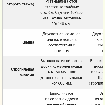
устанавливаются
второго этажа)
стартовые точёные
столбы. Ступени 40х200
мм. Тетива лестницы-
90х140 мм.
Двускатная, ломаная
Двуска
или вальмовая в
или 
Крыша
соответствии с
соо
проектом.
п
Выполнена из обрезной
Выполне
доски
камерной сушки
доски
Стропильная
40х150 мм. Шаг
влажно
система
установки стропильных
Шаг
ног 600 мм.
стропиль
Выполняется
Вы
из обрезной доски
из об
камерной сушки
естеств