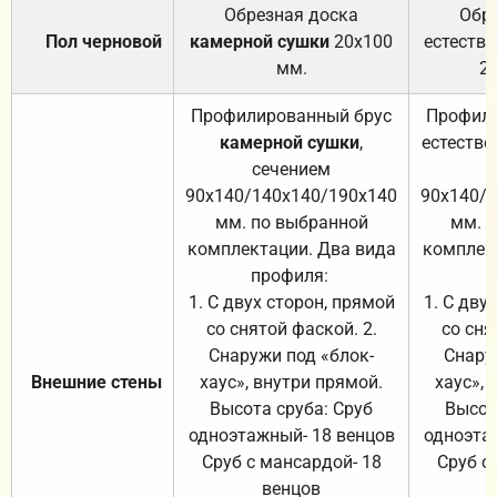
Обрезная доска
Обр
Пол черновой
камерной сушки
20х100
естеств
мм.
2
Профилированный брус
Профили
камерной сушки
,
естестве
сечением
с
90х140/140х140/190х140
90х140/
мм. по выбранной
мм. 
комплектации. Два вида
комплек
профиля:
п
1. С двух сторон, прямой
1. С дву
со снятой фаской. 2.
со сня
Снаружи под «блок-
Снару
Внешние стены
хаус», внутри прямой.
хаус», 
Высота сруба: Сруб
Высот
одноэтажный- 18 венцов
одноэта
Сруб с мансардой- 18
Сруб с
венцов