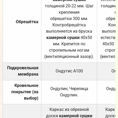
толщиной 20-22 мм. Шаг
толщино
крепления
к
обрешетки 300 мм.
обреш
Обрешётка
Контробрешётка
Конт
выполняется из бруска
выполня
камерной сушки
40х50
естеств
мм. Крепится по
40х50 м
стропильным ногам
строп
(вентиляционный зазор).
(вентиля
Подкровельная
Ондутис А100
Он
мембрана
Кровельное
Ондулин, Черепица
Ондул
покрытие (на
Ондулин.
выбор)
Каркас из обрезной
Карка
доски
камерной сушки
доски