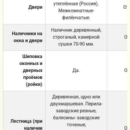
утеплённая (Россия).
Двери
От
Межкомнатные-
филёнчатые.
Наличник деревянный,
Наличники на
строганый, камерной
От
окна и двери
сушки 70-90 мм.
Шиповка
оконных и
дверных
Да.
От
проёмов
(ройки)
Деревянная, одно или
двухмаршевая. Перила-
заводские резные,
балясины- заводские
Лестница (при
точеные,
наличии
От