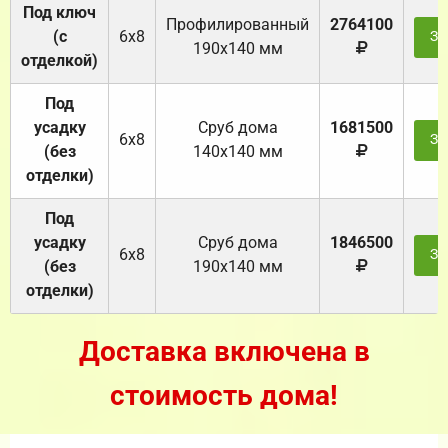
Под ключ
Профилированный
2764100
(с
6х8
За
190х140 мм
отделкой)
Под
усадку
Cруб дома
1681500
6х8
За
(без
140х140 мм
отделки)
Под
усадку
Cруб дома
1846500
6х8
За
(без
190х140 мм
отделки)
Доставка включена в
стоимость дома!