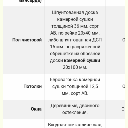
мансарда)
Шпунтованная доска
камерной сушки
толщиной 36 мм. сорт
АВ. по рейке 20х40 мм.
Пол чистовой
либо шпунтованная ДСП
От
16 мм. по разряженной
обрешётке из обрезной
доски
камерной сушки
20х100 мм.
Евровагонка камерной
Потолки
сушки толщиной 12,5
От
мм. сорт АВ.
Деревянные, двойного
Окна
От
остекления.
Входная- металлическая,