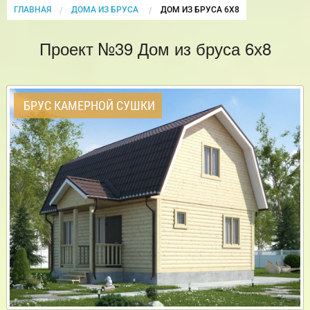
ГЛАВНАЯ
ДОМА ИЗ БРУСА
CURRENT:
ДОМ ИЗ БРУСА 6Х8
Проект №39 Дом из бруса 6х8
БРУС КАМЕРНОЙ СУШКИ