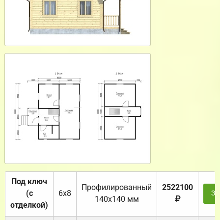
Под ключ
Профилированный
2522100
(с
6х8
За
140х140 мм
отделкой)