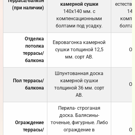
Терраса/балкон
камерной сушки
естеств
(при наличии)
140х140 мм. с
140
компенсационными
компе
болтами под усадку.
болтам
Отделка
Евровагонка камерной
потолка
сушки толщиной 12,5
От
террасы/
мм. сорт АВ.
балкона
Шпунтованная доска
Пол террасы/
камерной сушки
От
балкона
толщиной 36 мм. сорт
АВ.
Перила- строганая
доска. Балясины-
Ограждение
точеные, фигурные. Либо
террасы/
ограждение в
От