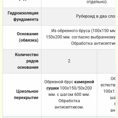
отдельно).
Гидроизоляция
Рубероид в два слоя
фундамента
Из обрезного бруса (100х150 мм.
Основание
150х200 мм. согласно выбранному с
(обвязка)
Обработка антисептик
Количество
рядов
2
основания
Обр
Обрезной брус
камерной
естеств
сушки
100х150/50х200
Цокольное
100х15
мм. с шагом 600 мм.
перекрытие
шаг
Обработка
О
антисептиком.
ант