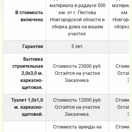
материала в радиусе 500
материал
В стоимость
км. от г. Пестова
км. 
включена
Новгородской области и
Новгоро
сборка дома на вашем
сборка
участке.
Гарантия
5 лет.
Бытовка
строительная
Стоимость 23000 руб.
Стоимо
2,0х3,0 м.
Остаётся на участке
Остаёт
каркасно-
Заказчика.
З
щитовая.
Туалет 1,0х1,0
Стоимость 12000 руб.
Стоимо
м. каркасно-
Остаётся на участке
Остаёт
щитовой.
Заказчика.
З
Стоимость аренды на
Стоимо