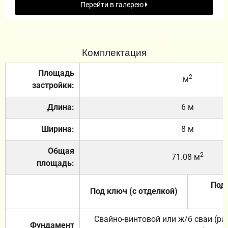
Перейти в галерею
Комплектация
Площадь
2
м
застройки:
Длина:
6 м
Ширина:
8 м
Общая
2
71.08 м
площадь:
Под 
Под ключ (с отделкой)
Свайно-винтовой или ж/б сваи (р
Фундамент