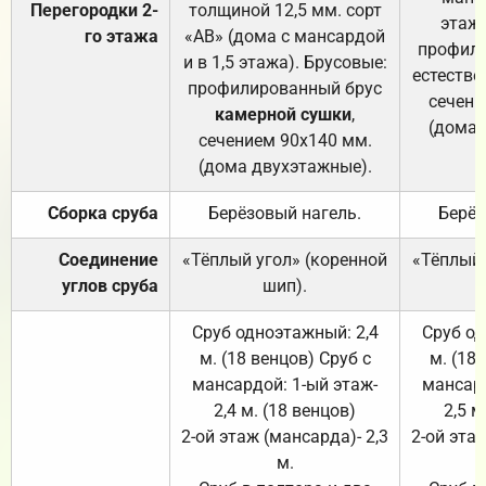
Перегородки 2-
толщиной 12,5 мм. сорт
этажа
го этажа
«АВ» (дома с мансардой
профили
и в 1,5 этажа). Брусовые:
естестве
профилированный брус
сечени
камерной сушки
,
(дома 
сечением 90х140 мм.
(дома двухэтажные).
Сборка сруба
Берёзовый нагель.
Берёз
Соединение
«Тёплый угол» (коренной
«Тёплый 
углов сруба
шип).
Сруб одноэтажный: 2,4
Сруб од
м. (18 венцов) Сруб с
м. (18
мансардой: 1-ый этаж-
мансард
2,4 м. (18 венцов)
2,5 м
2-ой этаж (мансарда)- 2,3
2-ой этаж
м.