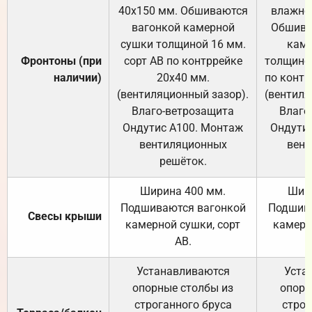
40х150 мм. Обшиваются
влажно
вагонкой камерной
Обшива
сушки толщиной 16 мм.
каме
Фронтоны (при
сорт АВ по контррейке
толщиной
наличии)
20х40 мм.
по контр
(вентиляционный зазор).
(вентиля
Влаго-ветрозащита
Влаго
Ондутис А100. Монтаж
Ондути
вентиляционных
вент
решёток.
Ширина 400 мм.
Шир
Подшиваются вагонкой
Подшива
Свесы крыши
камерной сушки, сорт
камерн
АВ.
Устанавливаются
Уста
опорные столбы из
опорн
строганного бруса
строг