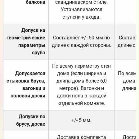
балкона
скандинавском стиле.
Устанавливаются
ступени у входа.
Допуск на
геометрические
Составляет +/- 50 мм по
Составля
параметры
длине с каждой стороны.
длине с 
сруба
По всему периметру стен
Допускается
дома (если ширина и
По всему
стыковка бруса,
длина дома более 6,0
дома (
вагонки и
метров). Вагонки и
длина 
половой доски
доски пола в каждой
отдельной комнате.
Допуски по
+/- 5 мм.
брусу, доске
Доставка комплекта
Достав