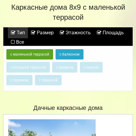
Каркасные дома 8х9 с маленькой
террасой
Тип
Размер
Этажность
Площадь
Все
с маленькой террасой
с балконом
с большой террасой
с эркером
с сауной
с гаражом
с террасой
Дачные каркасные дома