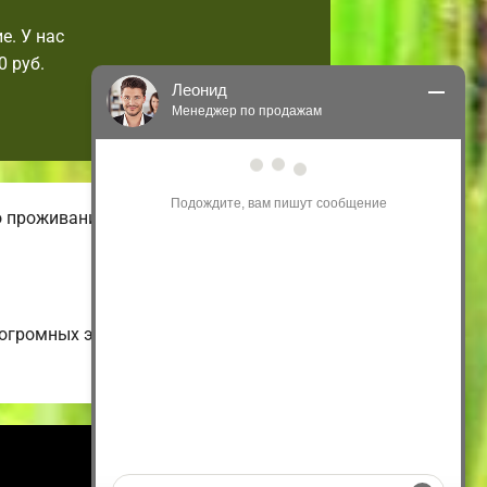
е. У нас
 руб.
Леонид
Менеджер по продажам
Здравствуйте! Я могу 
проконсультировать Вас по нашим 
акциям и проектам.
о проживания. В нашем онлайн-
Только что
о огромных энергоэффективных
Информация