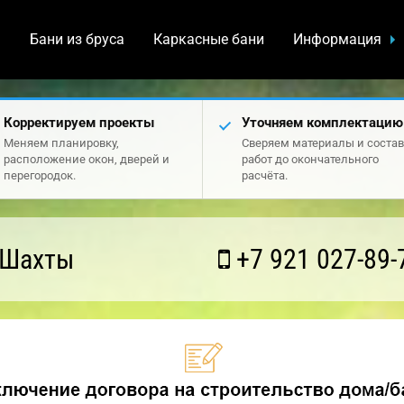
а
Бани из бруса
Каркасные бани
Информация
Корректируем проекты
Уточняем комплектацию
Меняем планировку,
Сверяем материалы и состав
расположение окон, дверей и
работ до окончательного
перегородок.
расчёта.
 Шахты
+7 921 027-89-