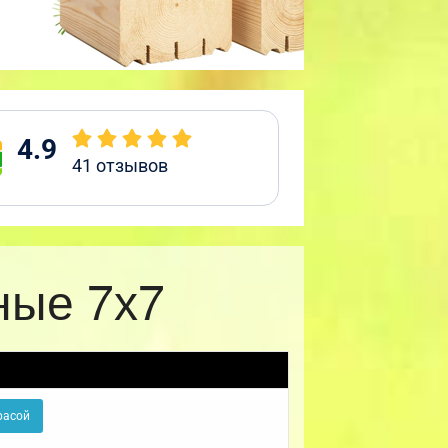
4.9
41
отзывов
ные 7х7
расой