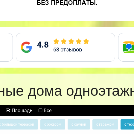
4.8
63
отзывов
ные дома одноэтаж
Площадь
Все
с большой террасой
с эркером
с сауной
с гаражом
с тер