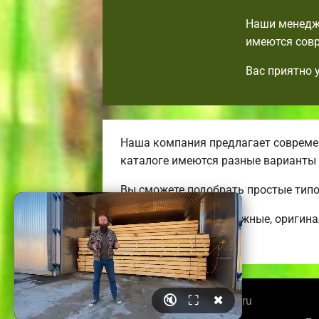
Наши менедже
имеются совр
Вас приятно 
Наша компания предлагает современ
каталоге имеются разные варианты
Вы сможете подобрать простые тип
Строим удобные, надежные, оригин
коттеджей.
🔇
⛶
✖
© 2026 shahtybrusdoma.ru