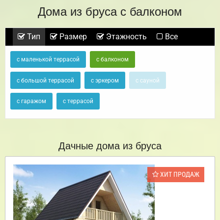
Дома из бруса с балконом
Тип
Размер
Этажность
Все
с маленькой террасой
с балконом
с большой террасой
с эркером
с сауной
с гаражом
с террасой
Дачные дома из бруса
ХИТ ПРОДАЖ