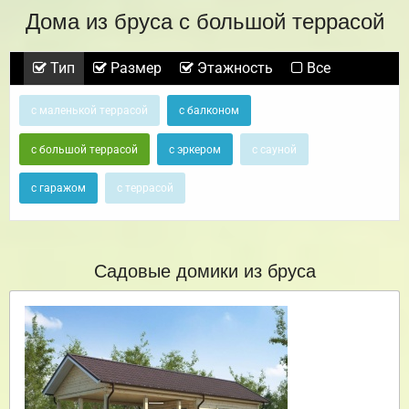
Дома из бруса с большой террасой
Тип
Размер
Этажность
Все
с маленькой террасой
с балконом
с большой террасой
с эркером
с сауной
с гаражом
с террасой
Садовые домики из бруса