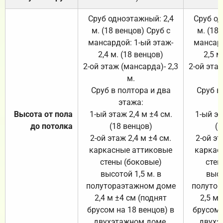
Сруб одноэтажный: 2,4
Сруб од
м. (18 венцов) Сруб с
м. (18
мансардой: 1-ый этаж-
мансард
2,4 м. (18 венцов)
2,5 м
2-ой этаж (мансарда)- 2,3
2-ой этаж
м.
Сруб в полтора и два
Сруб в
этажа:
Высота от пола
1-ый этаж 2,4 м ±4 см.
1-ый эт
до потолка
(18 венцов)
(1
2-ой этаж 2,4 м ±4 см.
2-ой эт
каркасные аттиковые
каркас
стены (боковые)
стен
высотой 1,5 м. в
высо
полутораэтажном доме
полутор
2,4 м ±4 см (поднят
2,5 м 
брусом на 18 венцов) в
брусом 
двухэтажном доме.
двухэ