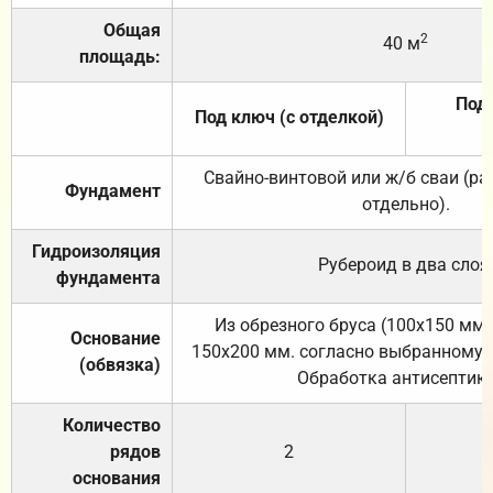
Общая
2
40 м
площадь:
Под 
Под ключ (с отделкой)
Свайно-винтовой или ж/б сваи (р
Фундамент
отдельно).
Гидроизоляция
Рубероид в два слоя
фундамента
Из обрезного бруса (100х150 мм.
Основание
150х200 мм. согласно выбранному с
(обвязка)
Обработка антисептик
Количество
рядов
2
основания