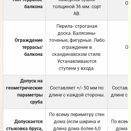
От
балкона
толщиной 36 мм. сорт
АВ.
Перила- строганая
доска. Балясины-
Ограждение
точеные, фигурные. Либо
террасы/
ограждение в
От
балкона
скандинавском стиле.
Устанавливаются
ступени у входа.
Допуск на
геометрические
Составляет +/- 50 мм по
Составля
параметры
длине с каждой стороны.
длине с 
сруба
По всему периметру стен
Допускается
дома (если ширина и
По всему
стыковка бруса,
длина дома более 6,0
дома (