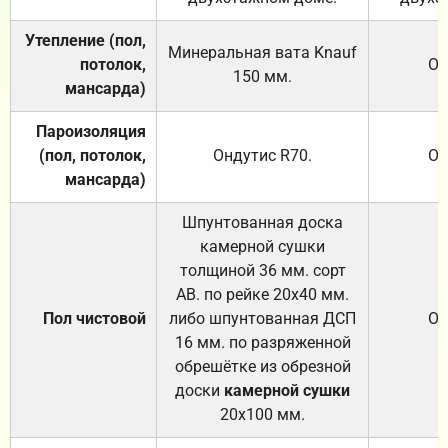
Утепление (пол,
Минеральная вата
Knauf
потолок,
От
150
мм.
мансарда)
Пароизоляция
(пол, потолок,
Ондутис
R70
.
От
мансарда)
Шпунтованная доска
камерной сушки
толщиной 36 мм. сорт
АВ. по рейке 20х40 мм.
Пол чистовой
либо шпунтованная ДСП
От
16 мм. по разряженной
обрешётке из обрезной
доски
камерной сушки
20х100 мм.