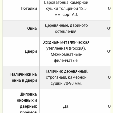
Евровагонка камерной
Потолки
сушки толщиной 12,5
От
мм. сорт АВ.
Деревянные, двойного
Окна
От
остекления.
Входная- металлическая,
утеплённая (Россия).
Двери
От
Межкомнатные-
филёнчатые.
Наличник деревянный,
Наличники на
строганый, камерной
От
окна и двери
сушки 70-90 мм.
Шиповка
оконных и
дверных
Да.
От
проёмов