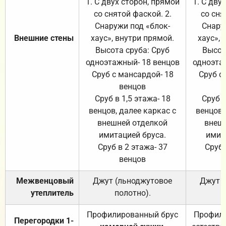
1. С двух сторон, прямой
1. С дву
со снятой фаской. 2.
со сня
Снаружи под «блок-
Снару
Внешние стены
хаус», внутри прямой.
хаус», 
Высота сруба: Сруб
Высот
одноэтажный- 18 венцов
одноэта
Сруб с мансардой- 18
Сруб с
венцов
Сруб в 1,5 этажа- 18
Сруб в
венцов, далее каркас с
венцов,
внешней отделкой
внеш
имитацией бруса.
имит
Сруб в 2 этажа- 37
Сруб 
венцов
Межвенцовый
Джут (льноджутовое
Джут 
утеплитель
полотно).
п
Профилированный брус
Профили
Перегородки 1-