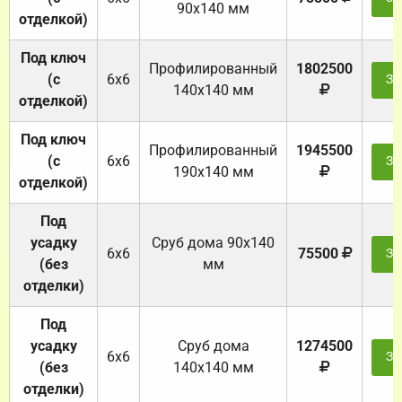
90х140 мм
отделкой)
Под ключ
Профилированный
1802500
(с
6х6
За
140х140 мм
отделкой)
Под ключ
Профилированный
1945500
(с
6х6
За
190х140 мм
отделкой)
Под
усадку
Cруб дома 90x140
6х6
75500
За
(без
мм
отделки)
Под
усадку
Cруб дома
1274500
6х6
За
(без
140х140 мм
отделки)