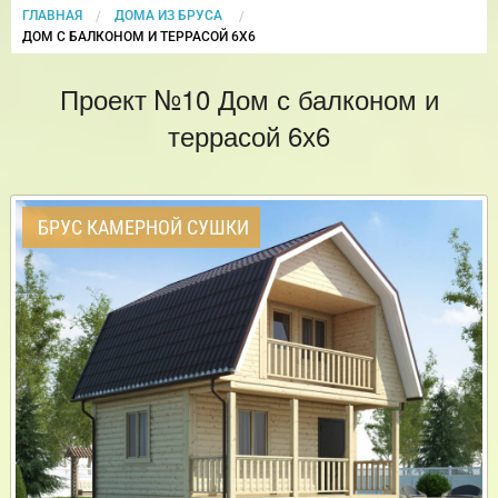
ГЛАВНАЯ
ДОМА ИЗ БРУСА
CURRENT:
ДОМ С БАЛКОНОМ И ТЕРРАСОЙ 6Х6
Проект №10 Дом с балконом и
террасой 6х6
БРУС КАМЕРНОЙ СУШКИ