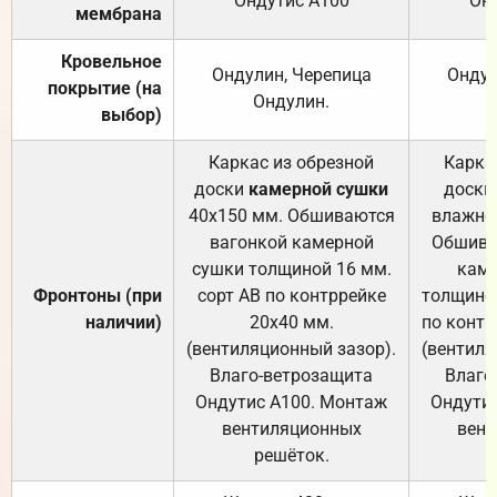
Ондутис А100
Он
мембрана
Кровельное
Ондулин, Черепица
Ондул
покрытие (на
Ондулин.
выбор)
Каркас из обрезной
Карка
доски
камерной сушки
доски
40х150 мм. Обшиваются
влажно
вагонкой камерной
Обшива
сушки толщиной 16 мм.
каме
Фронтоны (при
сорт АВ по контррейке
толщиной
наличии)
20х40 мм.
по контр
(вентиляционный зазор).
(вентиля
Влаго-ветрозащита
Влаго
Ондутис А100. Монтаж
Ондути
вентиляционных
вент
решёток.