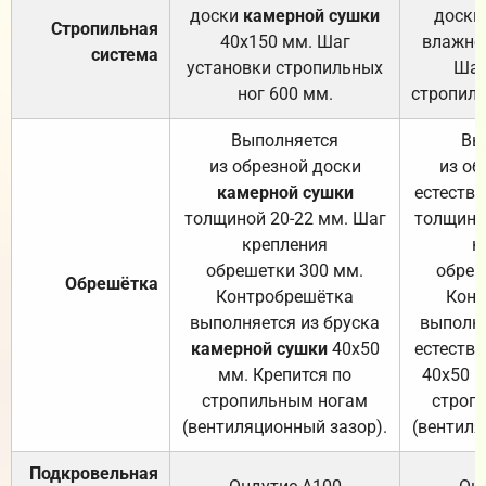
доски
камерной сушки
доски
Стропильная
40х150 мм. Шаг
влажно
система
установки стропильных
Шаг
ног 600 мм.
стропиль
Выполняется
Вы
из обрезной доски
из об
камерной сушки
естеств
толщиной 20-22 мм. Шаг
толщино
крепления
к
обрешетки 300 мм.
обреш
Обрешётка
Контробрешётка
Конт
выполняется из бруска
выполня
камерной сушки
40х50
естеств
мм. Крепится по
40х50 м
стропильным ногам
строп
(вентиляционный зазор).
(вентиля
Подкровельная