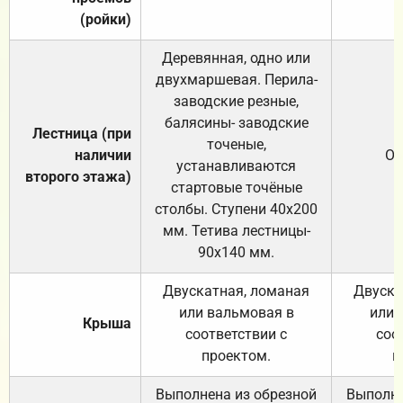
(ройки)
Деревянная, одно или
двухмаршевая. Перила-
заводские резные,
балясины- заводские
Лестница (при
точеные,
наличии
От
устанавливаются
второго этажа)
стартовые точёные
столбы. Ступени 40х200
мм. Тетива лестницы-
90х140 мм.
Двускатная, ломаная
Двуска
или вальмовая в
или 
Крыша
соответствии с
соо
проектом.
п
Выполнена из обрезной
Выполне