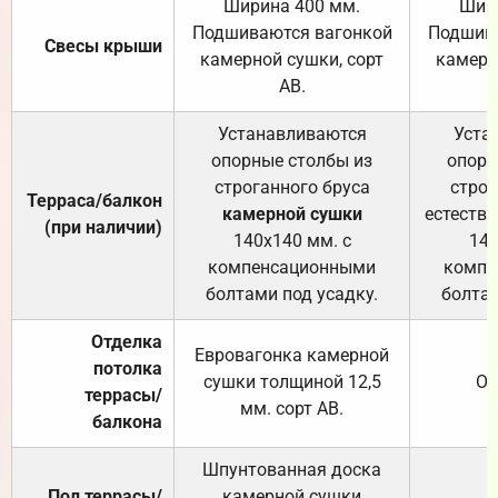
Ширина 400 мм.
Шир
Подшиваются вагонкой
Подшива
Свесы крыши
камерной сушки, сорт
камерн
АВ.
Устанавливаются
Уста
опорные столбы из
опорн
строганного бруса
строг
Терраса/балкон
камерной сушки
естеств
(при наличии)
140х140 мм. с
140
компенсационными
компе
болтами под усадку.
болтам
Отделка
Евровагонка камерной
потолка
сушки толщиной 12,5
От
террасы/
мм. сорт АВ.
балкона
Шпунтованная доска
Пол террасы/
камерной сушки