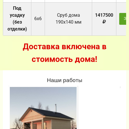
Под
усадку
Cруб дома
1417500
6х6
За
(без
190х140 мм
отделки)
Доставка включена в
стоимость дома!
Наши работы