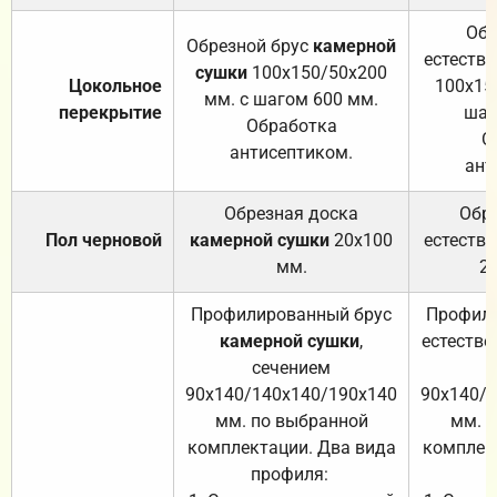
Обр
Обрезной брус
камерной
естеств
сушки
100х150/50х200
Цокольное
100х15
мм. с шагом 600 мм.
перекрытие
шаг
Обработка
О
антисептиком.
ант
Обрезная доска
Обр
Пол черновой
камерной сушки
20х100
естеств
мм.
2
Профилированный брус
Профили
камерной сушки
,
естестве
сечением
с
90х140/140х140/190х140
90х140/
мм. по выбранной
мм. 
комплектации. Два вида
комплек
профиля:
п