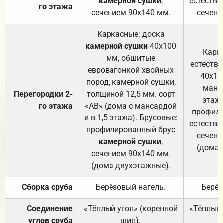
камерной сушки
,
естестве
го этажа
сечением 90х140 мм.
сечени
Каркасные: доска
камерной сушки
40х100
Карк
мм, обшитые
естеств
евровагонкой хвойных
40х10
пород, камерной сушки,
манса
Перегородки 2-
толщиной 12,5 мм. сорт
этажа
го этажа
«АВ» (дома с мансардой
профили
и в 1,5 этажа). Брусовые:
естестве
профилированный брус
сечени
камерной сушки
,
(дома 
сечением 90х140 мм.
(дома двухэтажные).
Сборка сруба
Берёзовый нагель.
Берёз
Соединение
«Тёплый угол» (коренной
«Тёплый 
углов сруба
шип).