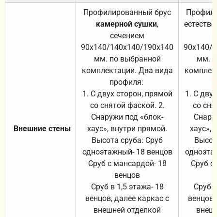
Профилированный брус
Профили
камерной сушки
,
естестве
сечением
с
90х140/140х140/190х140
90х140/
мм. по выбранной
мм. 
комплектации. Два вида
комплек
профиля:
п
1. С двух сторон, прямой
1. С дву
со снятой фаской. 2.
со сня
Снаружи под «блок-
Снару
Внешние стены
хаус», внутри прямой.
хаус», 
Высота сруба: Сруб
Высот
одноэтажный- 18 венцов
одноэта
Сруб с мансардой- 18
Сруб с
венцов
Сруб в 1,5 этажа- 18
Сруб в
венцов, далее каркас с
венцов,
внешней отделкой
внеш