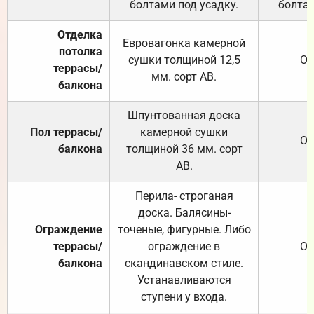
болтами под усадку.
болтам
Отделка
Евровагонка камерной
потолка
сушки толщиной 12,5
От
террасы/
мм. сорт АВ.
балкона
Шпунтованная доска
Пол террасы/
камерной сушки
От
балкона
толщиной 36 мм. сорт
АВ.
Перила- строганая
доска. Балясины-
Ограждение
точеные, фигурные. Либо
террасы/
ограждение в
От
балкона
скандинавском стиле.
Устанавливаются
ступени у входа.