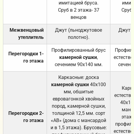
имитацией бруса.
имит
Сруб в 2 этажа- 37
Сруб 
венцов
Межвенцовый
Джут (льноджутовое
Джут 
утеплитель
полотно).
п
Профилированный брус
Профили
Перегородки 1-
камерной сушки
,
естестве
го этажа
сечением 90х140 мм.
сечени
Каркасные: доска
камерной сушки
40х100
Карк
мм, обшитые
естеств
евровагонкой хвойных
40х10
пород, камерной сушки,
манса
Перегородки 2-
толщиной 12,5 мм. сорт
этажа
го этажа
«АВ» (дома с мансардой
профили
и в 1,5 этажа). Брусовые:
естестве