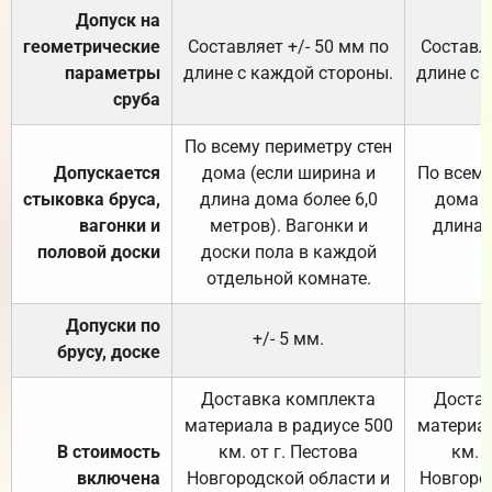
Допуск на
геометрические
Составляет +/- 50 мм по
Составля
параметры
длине с каждой стороны.
длине с 
сруба
По всему периметру стен
Допускается
дома (если ширина и
По всему
стыковка бруса,
длина дома более 6,0
дома (
вагонки и
метров). Вагонки и
длина 
половой доски
доски пола в каждой
отдельной комнате.
Допуски по
+/- 5 мм.
брусу, доске
Доставка комплекта
Достав
материала в радиусе 500
материал
В стоимость
км. от г. Пестова
км. 
включена
Новгородской области и
Новгоро