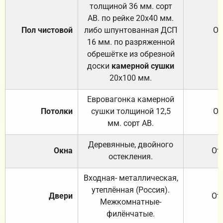
толщиной 36 мм. сорт
АВ. по рейке 20х40 мм.
Пол чистовой
либо шпунтованная ДСП
От
16 мм. по разряженной
обрешётке из обрезной
доски
камерной сушки
20х100 мм.
Евровагонка камерной
Потолки
сушки толщиной 12,5
От
мм. сорт АВ.
Деревянные, двойного
Окна
От
остекления.
Входная- металлическая,
утеплённая (Россия).
Двери
От
Межкомнатные-
филёнчатые.