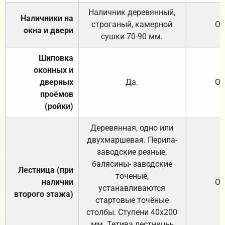
Наличник деревянный,
Наличники на
строганый, камерной
От
окна и двери
сушки 70-90 мм.
Шиповка
оконных и
дверных
Да.
От
проёмов
(ройки)
Деревянная, одно или
двухмаршевая. Перила-
заводские резные,
балясины- заводские
Лестница (при
точеные,
наличии
От
устанавливаются
второго этажа)
стартовые точёные
столбы. Ступени 40х200
мм. Тетива лестницы-