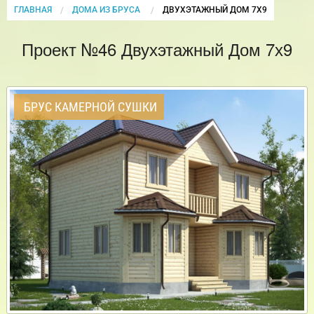
ГЛАВНАЯ
ДОМА ИЗ БРУСА
CURRENT:
ДВУХЭТАЖНЫЙ ДОМ 7Х9
Проект №46 Двухэтажный Дом 7х9
БРУС КАМЕРНОЙ СУШКИ