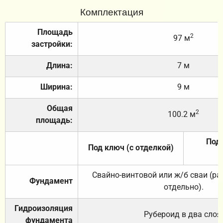
Комплектация
Площадь
2
97 м
застройки:
Длина:
7 м
Ширина:
9 м
Общая
2
100.2 м
площадь:
Под 
Под ключ (с отделкой)
Свайно-винтовой или ж/б сваи (р
Фундамент
отдельно).
Гидроизоляция
Рубероид в два слоя
фундамента