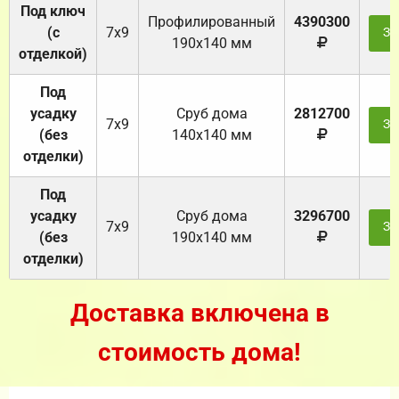
Под ключ
Профилированный
4390300
(с
7х9
За
190х140 мм
отделкой)
Под
усадку
Cруб дома
2812700
7х9
За
(без
140х140 мм
отделки)
Под
усадку
Cруб дома
3296700
7х9
За
(без
190х140 мм
отделки)
Доставка включена в
стоимость дома!