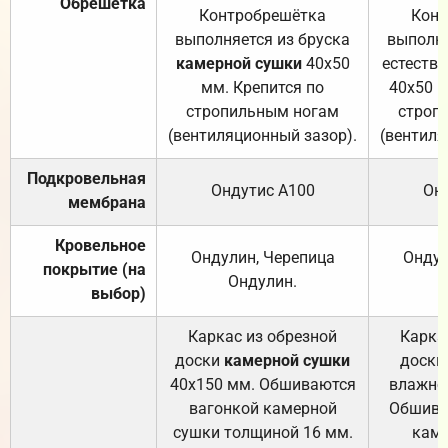
Обрешётка
Контробрешётка
Конт
выполняется из бруска
выполня
камерной сушки
40х50
естеств
мм. Крепится по
40х50 м
стропильным ногам
строп
(вентиляционный зазор).
(вентиля
Подкровельная
Ондутис А100
Он
мембрана
Кровельное
Ондулин, Черепица
Ондул
покрытие (на
Ондулин.
выбор)
Каркас из обрезной
Карка
доски
камерной сушки
доски
40х150 мм. Обшиваются
влажно
вагонкой камерной
Обшива
сушки толщиной 16 мм.
каме