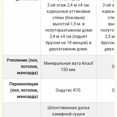
2-ой этаж 2,4 м ±4 см.
2-ой эт
каркасные аттиковые
каркас
стены (боковые)
стен
высотой 1,5 м. в
высо
полутораэтажном доме
полутор
2,4 м ±4 см (поднят
2,5 м 
брусом на 18 венцов) в
брусом 
двухэтажном доме.
двухэ
Утепление (пол,
Минеральная вата
Knauf
потолок,
От
150
мм.
мансарда)
Пароизоляция
(пол, потолок,
Ондутис
R70
.
От
мансарда)
Шпунтованная доска
камерной сушки