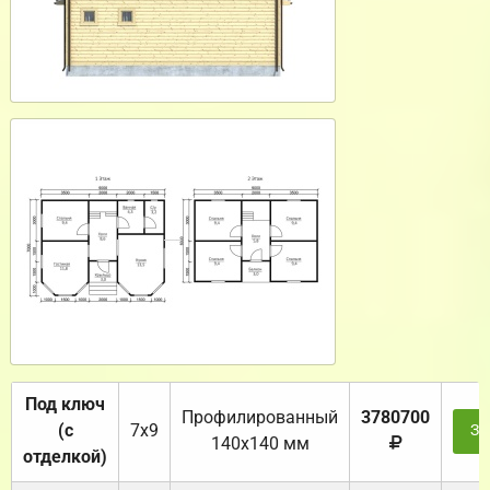
Под ключ
Профилированный
3780700
(с
7х9
За
140х140 мм
отделкой)