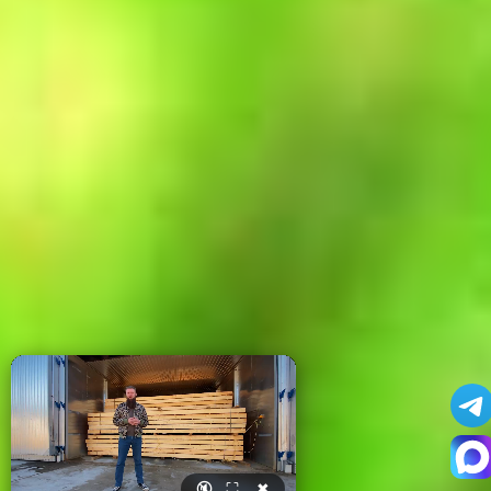
🔇
⛶
✖