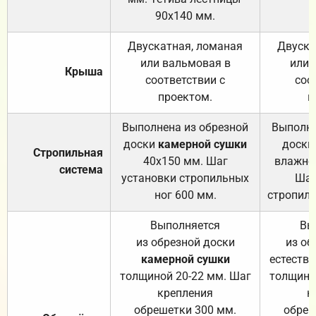
90х140 мм.
Двускатная, ломаная
Двуска
или вальмовая в
или 
Крыша
соответствии с
соо
проектом.
п
Выполнена из обрезной
Выполне
доски
камерной сушки
доски
Стропильная
40х150 мм. Шаг
влажно
система
установки стропильных
Шаг
ног 600 мм.
стропиль
Выполняется
Вы
из обрезной доски
из об
камерной сушки
естеств
толщиной 20-22 мм. Шаг
толщино
крепления
к
обрешетки 300 мм.
обреш