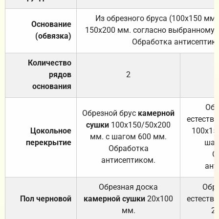
Из обрезного бруса (100х150 мм.
Основание
150х200 мм. согласно выбранному с
(обвязка)
Обработка антисептик
Количество
рядов
2
основания
Обр
Обрезной брус
камерной
естеств
сушки
100х150/50х200
Цокольное
100х15
мм. с шагом 600 мм.
перекрытие
шаг
Обработка
О
антисептиком.
ант
Обрезная доска
Обр
Пол черновой
камерной сушки
20х100
естеств
мм.
2