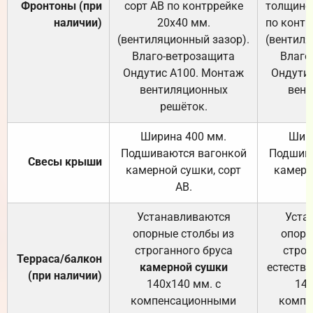
Фронтоны (при
сорт АВ по контррейке
толщиной
наличии)
20х40 мм.
по контр
(вентиляционный зазор).
(вентиля
Влаго-ветрозащита
Влаго
Ондутис А100. Монтаж
Ондути
вентиляционных
вент
решёток.
Ширина 400 мм.
Шир
Подшиваются вагонкой
Подшива
Свесы крыши
камерной сушки, сорт
камерн
АВ.
Устанавливаются
Уста
опорные столбы из
опорн
строганного бруса
строг
Терраса/балкон
камерной сушки
естеств
(при наличии)
140х140 мм. с
140
компенсационными
компе