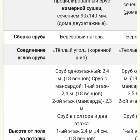
профилированный брус
сечени
камерной сушки
,
(дома 
сечением 90х140 мм.
(дома двухэтажные).
Сборка сруба
Берёзовый нагель.
Берёз
Соединение
«Тёплый угол» (коренной
«Тёплый 
углов сруба
шип).
Сруб одноэтажный: 2,4
Сруб од
м. (18 венцов) Сруб с
м. (18
мансардой: 1-ый этаж-
мансард
2,4 м. (18 венцов)
2,5 м
2-ой этаж (мансарда)- 2,3
2-ой этаж
м.
Сруб в полтора и два
Сруб в
этажа:
Высота от пола
1-ый этаж 2,4 м ±4 см.
1-ый эт
до потолка
(18 венцов)
(1