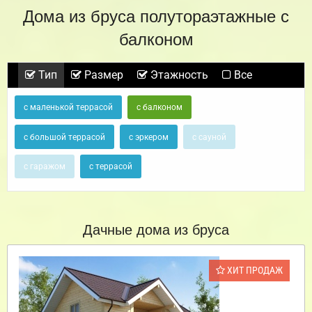
Дома из бруса полутораэтажные с
балконом
Тип
Размер
Этажность
Все
с маленькой террасой
с балконом
с большой террасой
с эркером
с сауной
с гаражом
с террасой
Дачные дома из бруса
ХИТ ПРОДАЖ