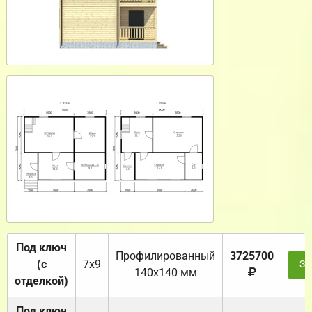
Под ключ
Профилированный
3725700
(с
7х9
За
140х140 мм
отделкой)
Под ключ