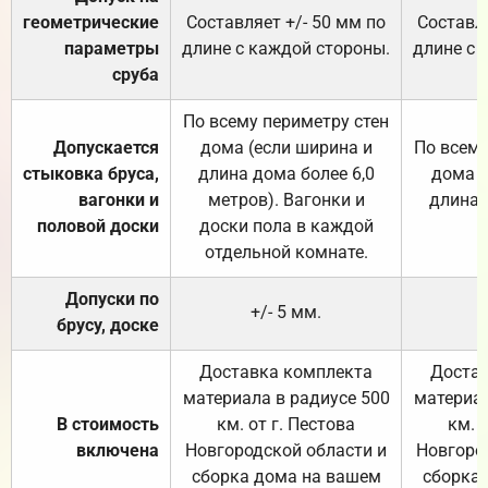
геометрические
Составляет +/- 50 мм по
Составля
параметры
длине с каждой стороны.
длине с 
сруба
По всему периметру стен
Допускается
дома (если ширина и
По всему
стыковка бруса,
длина дома более 6,0
дома (
вагонки и
метров). Вагонки и
длина 
половой доски
доски пола в каждой
отдельной комнате.
Допуски по
+/- 5 мм.
брусу, доске
Доставка комплекта
Достав
материала в радиусе 500
материал
В стоимость
км. от г. Пестова
км. 
включена
Новгородской области и
Новгоро
сборка дома на вашем
сборка