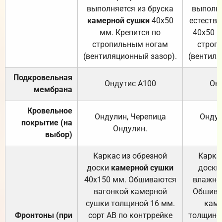
выполняется из бруска
выполня
камерной сушки
40х50
естеств
мм. Крепится по
40х50 м
стропильным ногам
строп
(вентиляционный зазор).
(вентиля
Подкровельная
Ондутис А100
Он
мембрана
Кровельное
Ондулин, Черепица
Ондул
покрытие (на
Ондулин.
выбор)
Каркас из обрезной
Карка
доски
камерной сушки
доски
40х150 мм. Обшиваются
влажно
вагонкой камерной
Обшива
сушки толщиной 16 мм.
каме
Фронтоны (при
сорт АВ по контррейке
толщиной