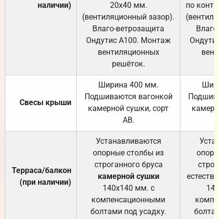
наличии)
20х40 мм.
по контр
(вентиляционный зазор).
(вентиля
Влаго-ветрозащита
Влаго
Ондутис А100. Монтаж
Ондути
вентиляционных
вент
решёток.
Ширина 400 мм.
Шир
Подшиваются вагонкой
Подшива
Свесы крыши
камерной сушки, сорт
камерн
АВ.
Устанавливаются
Уста
опорные столбы из
опорн
строганного бруса
строг
Терраса/балкон
камерной сушки
естеств
(при наличии)
140х140 мм. с
140
компенсационными
компе
болтами под усадку.
болтам