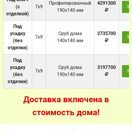
Профилированный
4291300
(с
7х9
За
190х140 мм
отделкой)
Под
усадку
Cруб дома
2735700
7х9
За
(без
140х140 мм
отделки)
Под
усадку
Cруб дома
3197700
7х9
За
(без
190х140 мм
отделки)
Доставка включена в
стоимость дома!