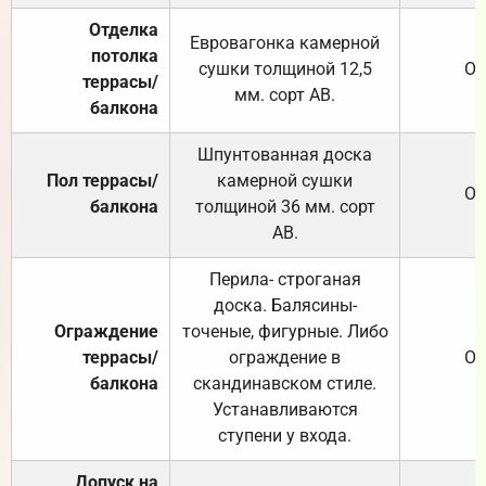
Отделка
Евровагонка камерной
потолка
сушки толщиной 12,5
От
террасы/
мм. сорт АВ.
балкона
Шпунтованная доска
Пол террасы/
камерной сушки
От
балкона
толщиной 36 мм. сорт
АВ.
Перила- строганая
доска. Балясины-
Ограждение
точеные, фигурные. Либо
террасы/
ограждение в
От
балкона
скандинавском стиле.
Устанавливаются
ступени у входа.
Допуск на