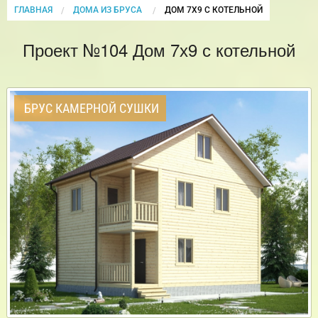
ГЛАВНАЯ
ДОМА ИЗ БРУСА
CURRENT:
ДОМ 7Х9 С КОТЕЛЬНОЙ
Проект №104 Дом 7х9 с котельной
БРУС КАМЕРНОЙ СУШКИ