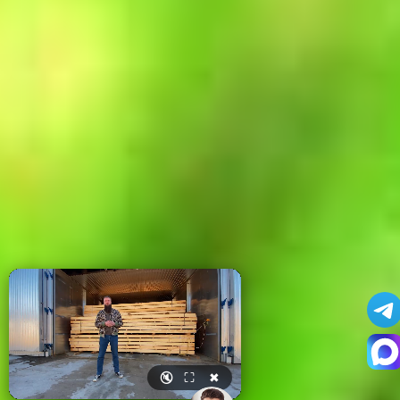
🔇
⛶
✖