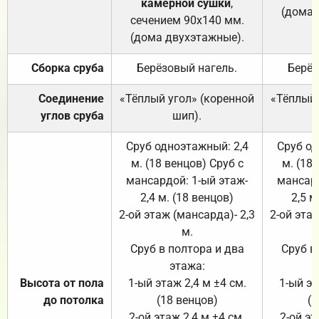
камерной сушки
,
(дома 
сечением 90х140 мм.
(дома двухэтажные).
Сборка сруба
Берёзовый нагель.
Берёз
Соединение
«Тёплый угол» (коренной
«Тёплый 
углов сруба
шип).
Сруб одноэтажный: 2,4
Сруб од
м. (18 венцов) Сруб с
м. (18
мансардой: 1-ый этаж-
мансард
2,4 м. (18 венцов)
2,5 м
2-ой этаж (мансарда)- 2,3
2-ой этаж
м.
Сруб в полтора и два
Сруб в
этажа:
Высота от пола
1-ый этаж 2,4 м ±4 см.
1-ый эт
до потолка
(18 венцов)
(1
2-ой этаж 2,4 м ±4 см.
2-ой эт