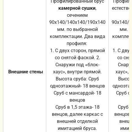
Профилированный брус
Профили
камерной сушки
,
естестве
сечением
с
90х140/140х140/190х140
90х140/
мм. по выбранной
мм. 
комплектации. Два вида
комплек
профиля:
п
1. С двух сторон, прямой
1. С дву
со снятой фаской. 2.
со сня
Снаружи под «блок-
Снару
Внешние стены
хаус», внутри прямой.
хаус», 
Высота сруба: Сруб
Высот
одноэтажный- 18 венцов
одноэта
Сруб с мансардой- 18
Сруб с
венцов
Сруб в 1,5 этажа- 18
Сруб в
венцов, далее каркас с
венцов,
внешней отделкой
внеш
имитацией бруса.
имит