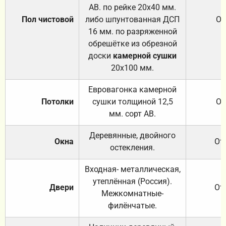
АВ. по рейке 20х40 мм.
Пол чистовой
либо шпунтованная ДСП
От
16 мм. по разряженной
обрешётке из обрезной
доски
камерной сушки
20х100 мм.
Евровагонка камерной
Потолки
сушки толщиной 12,5
От
мм. сорт АВ.
Деревянные, двойного
Окна
От
остекления.
Входная- металлическая,
утеплённая (Россия).
Двери
От
Межкомнатные-
филёнчатые.