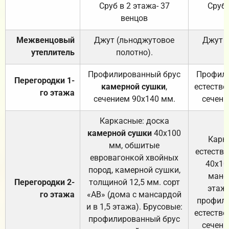
Сруб в 2 этажа- 37
Сруб 
венцов
Межвенцовый
Джут (льноджутовое
Джут 
утеплитель
полотно).
п
Профилированный брус
Профили
Перегородки 1-
камерной сушки
,
естестве
го этажа
сечением 90х140 мм.
сечени
Каркасные: доска
камерной сушки
40х100
Карк
мм, обшитые
естеств
евровагонкой хвойных
40х10
пород, камерной сушки,
манса
Перегородки 2-
толщиной 12,5 мм. сорт
этажа
го этажа
«АВ» (дома с мансардой
профили
и в 1,5 этажа). Брусовые:
естестве
профилированный брус
сечени