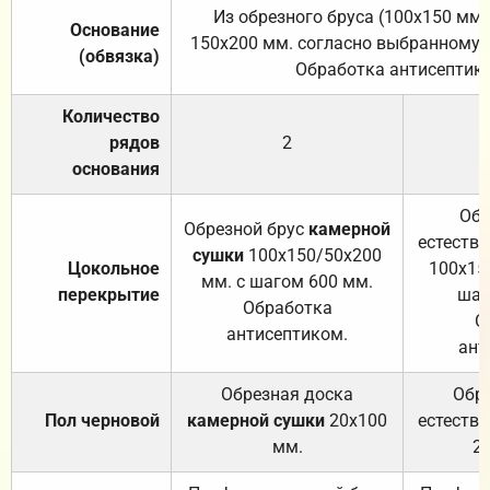
Из обрезного бруса (100х150 мм.
Основание
150х200 мм. согласно выбранному с
(обвязка)
Обработка антисептик
Количество
рядов
2
основания
Обр
Обрезной брус
камерной
естеств
сушки
100х150/50х200
Цокольное
100х15
мм. с шагом 600 мм.
перекрытие
шаг
Обработка
О
антисептиком.
ант
Обрезная доска
Обр
Пол черновой
камерной сушки
20х100
естеств
мм.
2