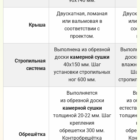
90х140 мм.
Двускатная, ломаная
Двуска
или вальмовая в
или 
Крыша
соответствии с
соо
проектом.
п
Выполнена из обрезной
Выполне
доски
камерной сушки
доски
Стропильная
40х150 мм. Шаг
влажно
система
установки стропильных
Шаг
ног 600 мм.
стропиль
Выполняется
Вы
из обрезной доски
из об
камерной сушки
естеств
толщиной 20-22 мм. Шаг
толщино
крепления
к
обрешетки 300 мм.
обреш
Обрешётка
Контробрешётка
Конт