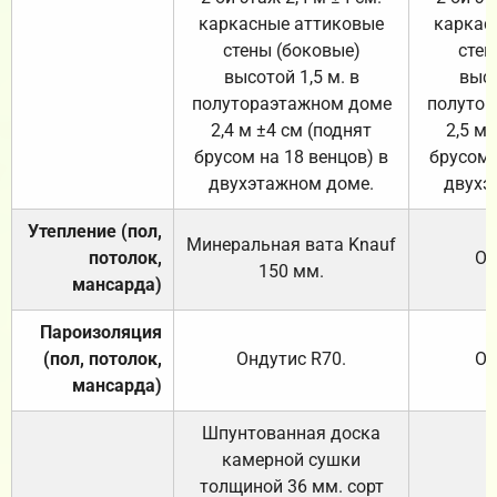
каркасные аттиковые
каркас
стены (боковые)
стен
высотой 1,5 м. в
высо
полутораэтажном доме
полутор
2,4 м ±4 см (поднят
2,5 м 
брусом на 18 венцов) в
брусом 
двухэтажном доме.
двухэ
Утепление (пол,
Минеральная вата
Knauf
потолок,
От
150
мм.
мансарда)
Пароизоляция
(пол, потолок,
Ондутис
R70
.
От
мансарда)
Шпунтованная доска
камерной сушки
толщиной 36 мм. сорт