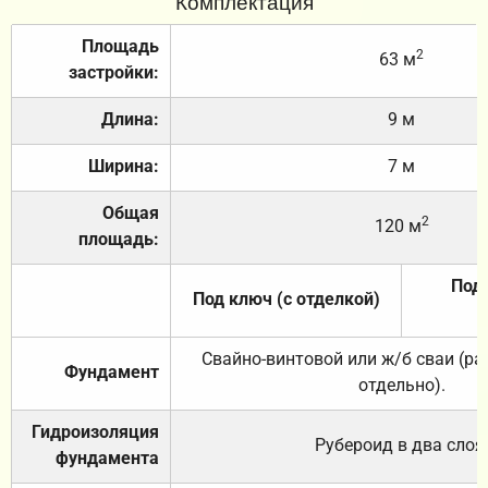
Комплектация
Площадь
2
63 м
застройки:
Длина:
9 м
Ширина:
7 м
Общая
2
120 м
площадь:
Под 
Под ключ (с отделкой)
Свайно-винтовой или ж/б сваи (р
Фундамент
отдельно).
Гидроизоляция
Рубероид в два слоя
фундамента