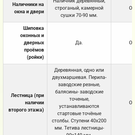
Наличник деревянный,
Наличники на
строганый, камерной
От
окна и двери
сушки 70-90 мм.
Шиповка
оконных и
дверных
Да.
От
проёмов
(ройки)
Деревянная, одно или
двухмаршевая. Перила-
заводские резные,
балясины- заводские
Лестница (при
точеные,
наличии
От
устанавливаются
второго этажа)
стартовые точёные
столбы. Ступени 40х200
мм. Тетива лестницы-