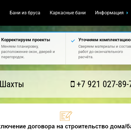
а
Бани из бруса
Каркасные бани
Информация
Корректируем проекты
Уточняем комплектацию
Меняем планировку,
Сверяем материалы и состав
расположение окон, дверей и
работ до окончательного
перегородок.
расчёта.
 Шахты
+7 921 027-89-