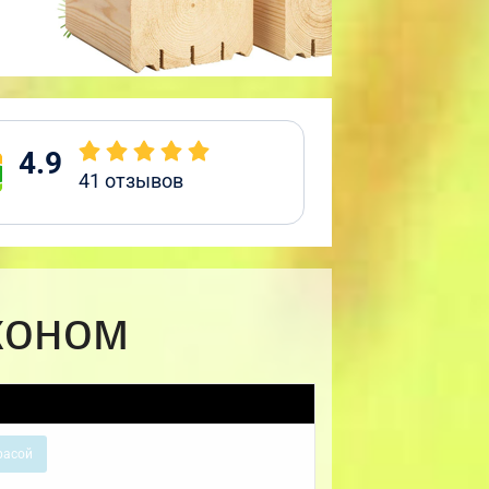
4.9
41
отзывов
коном
расой