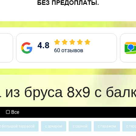
4.8
60
отзывов
 из бруса 8х9 с бал
Все
с большой террасой
с эркером
с сауной
с гаражом
с тер