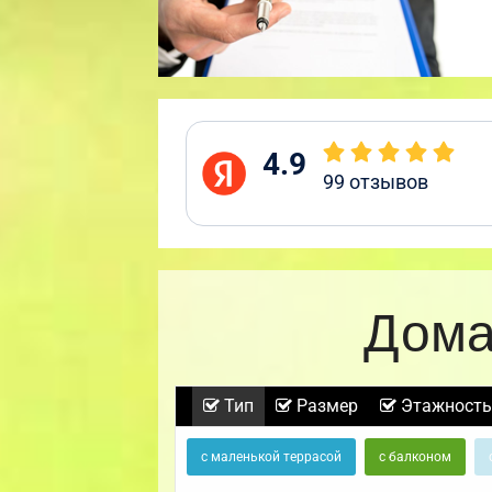
4.9
99
отзывов
Дома
Тип
Размер
Этажность
с маленькой террасой
с балконом