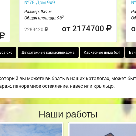
№78 Дом 9х9
№
Размер: 9х9 м
Ра
2
Общая площадь: 98
Об
от 2174700
о
2283420
уса 6х6
Двухэтажные каркасные дома
Каркасные дома 6х4
Бан
который вы можете выбрать в наших каталогах, может бы
гараж, панорамное остекление, навес или крыльцо.
Наши работы