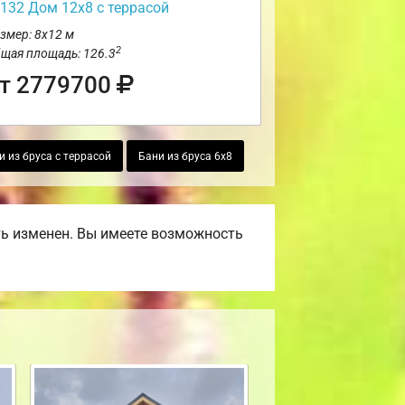
132 Дом 12х8 с террасой
змер: 8х12 м
2
щая площадь: 126.3
т 2779700
и из бруса с террасой
Бани из бруса 6х8
ть изменен. Вы имеете возможность