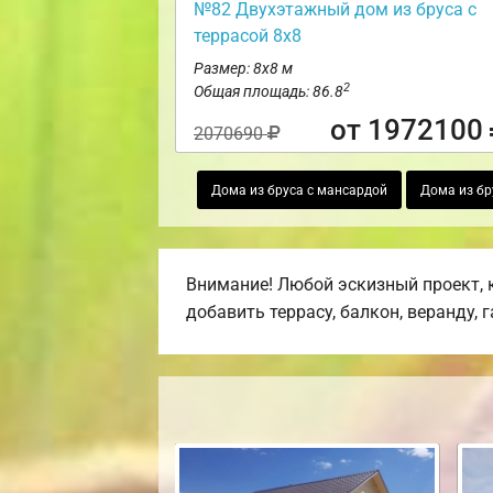
№82 Двухэтажный дом из бруса с
террасой 8х8
Размер: 8х8 м
2
Общая площадь: 86.8
от 1972100
2070690
Дома из бруса с мансардой
Дома из бр
Внимание! Любой эскизный проект, 
добавить террасу, балкон, веранду, 