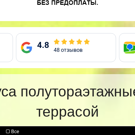
4.8
48
отзывов
уса полутораэтажны
террасой
Все