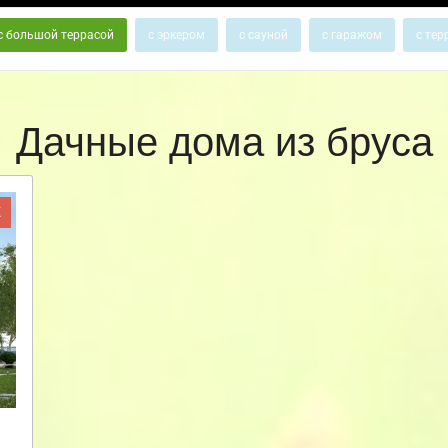
с большой террасой
с эркером
с сауной
с гаражом
с тер
Дачные дома из бруса
Ж