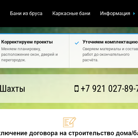
а
Бани из бруса
Каркасные бани
Информация
Корректируем проекты
Уточняем комплектацию
Меняем планировку,
Сверяем материалы и состав
расположение окон, дверей и
работ до окончательного
перегородок.
расчёта.
 Шахты
+7 921 027-89-