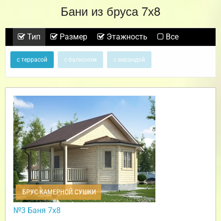
Бани из бруса 7х8
Тип
Размер
Этажность
Все
с террасой
с балконом
с верандой
БРУС КАМЕРНОЙ СУШКИ
№3 Баня 7х8