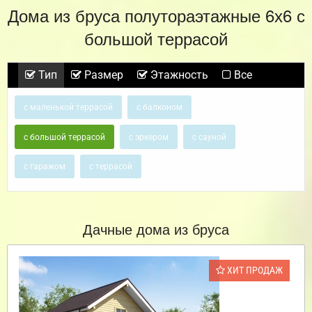
Дома из бруса полутораэтажные 6х6 с
большой террасой
Тип
Размер
Этажность
Все
с маленькой террасой
с балконом
с большой террасой
с эркером
с сауной
с гаражом
с террасой
Дачные дома из бруса
ХИТ ПРОДАЖ