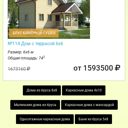
БРУС КАМЕРНОЙ СУШКИ
№114 Дом с террасой 6х6
Размер: 6х6 м
2
Общая площадь: 74
от 1593500
1673160
Дома из бруса 8х8
Каркасные дома 4х10
Маленькие дома из бруса
Каркасные дома с мансардой
Одноэтажные каркасные дома
Бани из бруса 5х8