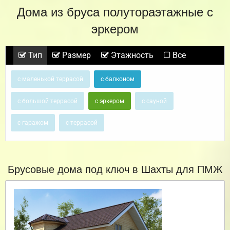
Дома из бруса полутораэтажные с
эркером
Тип
Размер
Этажность
Все
с маленькой террасой
с балконом
с большой террасой
с эркером
с сауной
с гаражом
с террасой
Брусовые дома под ключ в Шахты для ПМЖ