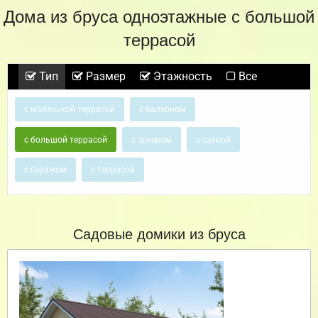
Дома из бруса одноэтажные с большой
террасой
Тип
Размер
Этажность
Все
с маленькой террасой
с балконом
с большой террасой
с эркером
с сауной
с гаражом
с террасой
Садовые домики из бруса