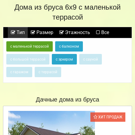
Дома из бруса 6х9 с маленькой
террасой
Тип
Размер
Этажность
Все
с маленькой террасой
с балконом
с большой террасой
с эркером
с сауной
с гаражом
с террасой
Дачные дома из бруса
ХИТ ПРОДАЖ