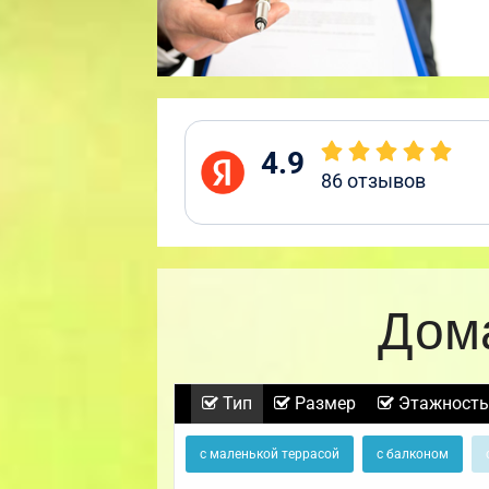
4.9
86
отзывов
Дома
Тип
Размер
Этажность
с маленькой террасой
с балконом