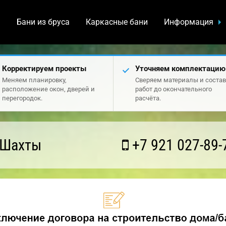
а
Бани из бруса
Каркасные бани
Информация
Корректируем проекты
Уточняем комплектацию
Меняем планировку,
Сверяем материалы и состав
расположение окон, дверей и
работ до окончательного
перегородок.
расчёта.
 Шахты
+7 921 027-89-