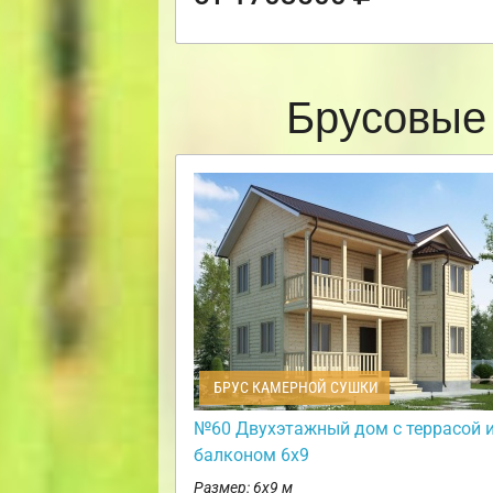
Брусовые
БРУС КАМЕРНОЙ СУШКИ
№60 Двухэтажный дом с террасой 
балконом 6х9
Размер: 6х9 м