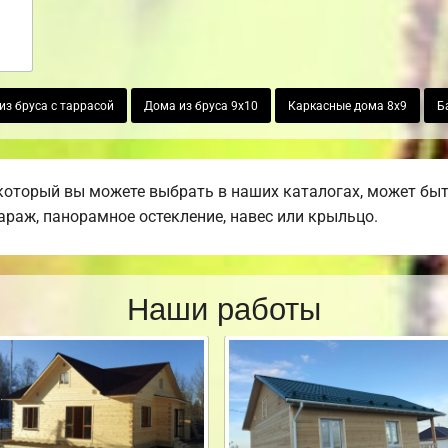
из бруса с таррасой
Дома из бруса 9х10
Каркасные дома 8х9
Б
который вы можете выбрать в наших каталогах, может бы
гараж, панорамное остекление, навес или крыльцо.
Наши работы