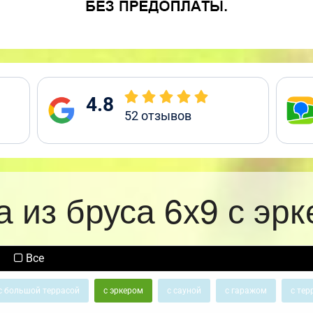
4.8
52
отзывов
 из бруса 6х9 с эр
Все
с большой террасой
с эркером
с сауной
с гаражом
с тер