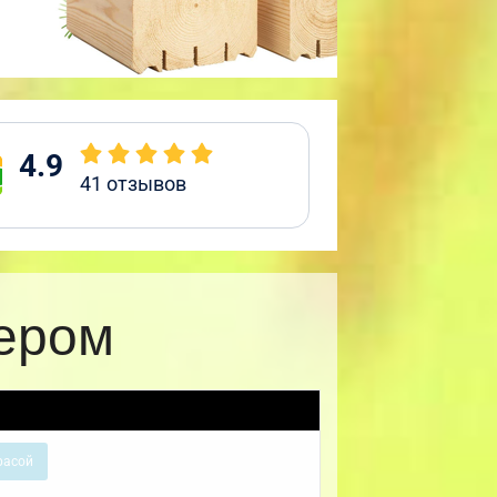
4.9
41
отзывов
кером
расой