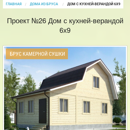
ГЛАВНАЯ
ДОМА ИЗ БРУСА
CURRENT:
ДОМ С КУХНЕЙ-ВЕРАНДОЙ 6Х9
Проект №26 Дом с кухней-верандой
6х9
БРУС КАМЕРНОЙ СУШКИ