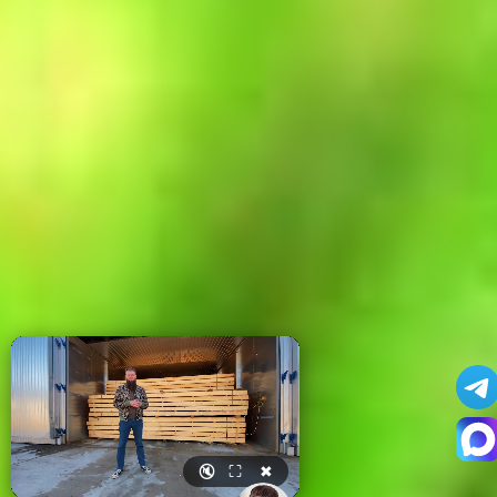
🔇
⛶
✖