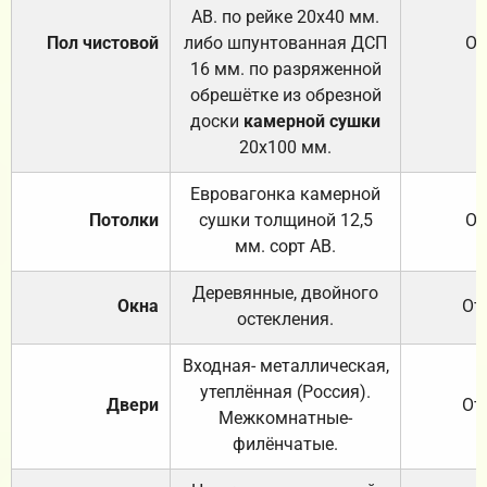
АВ. по рейке 20х40 мм.
Пол чистовой
либо шпунтованная ДСП
От
16 мм. по разряженной
обрешётке из обрезной
доски
камерной сушки
20х100 мм.
Евровагонка камерной
Потолки
сушки толщиной 12,5
От
мм. сорт АВ.
Деревянные, двойного
Окна
От
остекления.
Входная- металлическая,
утеплённая (Россия).
Двери
От
Межкомнатные-
филёнчатые.