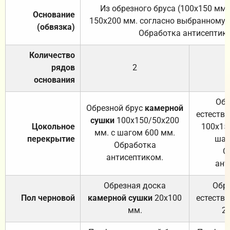
Из обрезного бруса (100х150 мм.
Основание
150х200 мм. согласно выбранному с
(обвязка)
Обработка антисептик
Количество
рядов
2
основания
Обр
Обрезной брус
камерной
естеств
сушки
100х150/50х200
Цокольное
100х15
мм. с шагом 600 мм.
перекрытие
шаг
Обработка
О
антисептиком.
ант
Обрезная доска
Обр
Пол черновой
камерной сушки
20х100
естеств
мм.
2