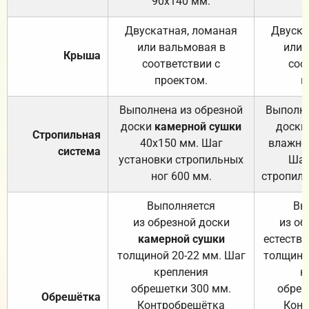
90х140 мм.
Двускатная, ломаная
Двуска
или вальмовая в
или 
Крыша
соответствии с
соо
проектом.
п
Выполнена из обрезной
Выполне
доски
камерной сушки
доски
Стропильная
40х150 мм. Шаг
влажно
система
установки стропильных
Шаг
ног 600 мм.
стропиль
Выполняется
Вы
из обрезной доски
из об
камерной сушки
естеств
толщиной 20-22 мм. Шаг
толщино
крепления
к
обрешетки 300 мм.
обреш
Обрешётка
Контробрешётка
Конт