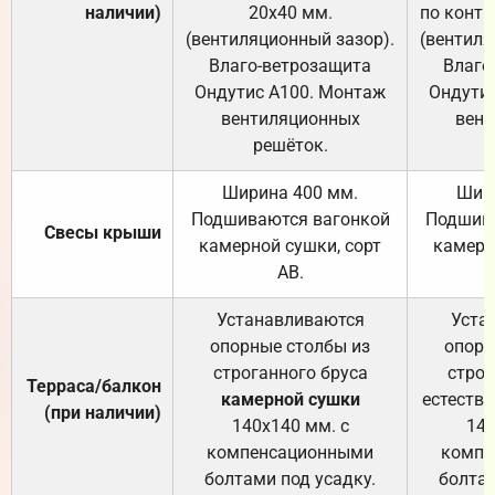
наличии)
20х40 мм.
по контр
(вентиляционный зазор).
(вентиля
Влаго-ветрозащита
Влаго
Ондутис А100. Монтаж
Ондути
вентиляционных
вент
решёток.
Ширина 400 мм.
Шир
Подшиваются вагонкой
Подшива
Свесы крыши
камерной сушки, сорт
камерн
АВ.
Устанавливаются
Уста
опорные столбы из
опорн
строганного бруса
строг
Терраса/балкон
камерной сушки
естеств
(при наличии)
140х140 мм. с
140
компенсационными
компе
болтами под усадку.
болтам