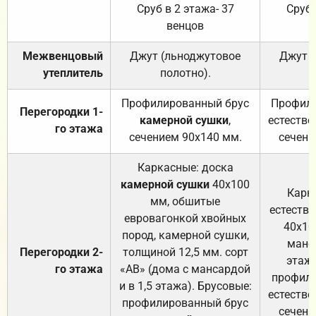
Сруб в 2 этажа- 37
Сруб 
венцов
Межвенцовый
Джут (льноджутовое
Джут 
утеплитель
полотно).
п
Профилированный брус
Профили
Перегородки 1-
камерной сушки
,
естестве
го этажа
сечением 90х140 мм.
сечени
Каркасные: доска
камерной сушки
40х100
Карк
мм, обшитые
естеств
евровагонкой хвойных
40х10
пород, камерной сушки,
манса
Перегородки 2-
толщиной 12,5 мм. сорт
этажа
го этажа
«АВ» (дома с мансардой
профили
и в 1,5 этажа). Брусовые:
естестве
профилированный брус
сечени