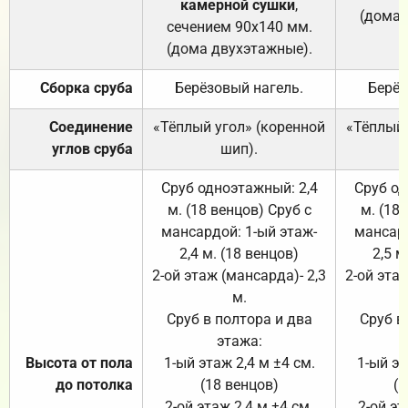
камерной сушки
,
(дома 
сечением 90х140 мм.
(дома двухэтажные).
Сборка сруба
Берёзовый нагель.
Берёз
Соединение
«Тёплый угол» (коренной
«Тёплый 
углов сруба
шип).
Сруб одноэтажный: 2,4
Сруб од
м. (18 венцов) Сруб с
м. (18
мансардой: 1-ый этаж-
мансард
2,4 м. (18 венцов)
2,5 м
2-ой этаж (мансарда)- 2,3
2-ой этаж
м.
Сруб в полтора и два
Сруб в
этажа:
Высота от пола
1-ый этаж 2,4 м ±4 см.
1-ый эт
до потолка
(18 венцов)
(1
2-ой этаж 2,4 м ±4 см.
2-ой эт