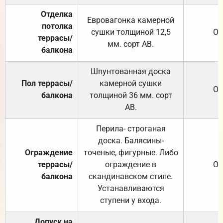
Отделка
Евровагонка камерной
потолка
сушки толщиной 12,5
От
террасы/
мм. сорт АВ.
балкона
Шпунтованная доска
Пол террасы/
камерной сушки
От
балкона
толщиной 36 мм. сорт
АВ.
Перила- строганая
доска. Балясины-
Ограждение
точеные, фигурные. Либо
террасы/
ограждение в
От
балкона
скандинавском стиле.
Устанавливаются
ступени у входа.
Допуск на