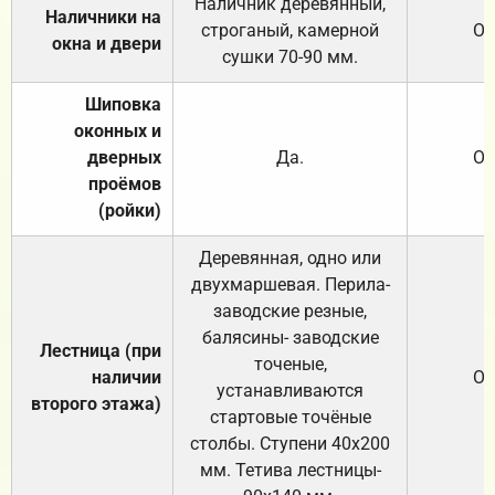
Наличник деревянный,
Наличники на
строганый, камерной
От
окна и двери
сушки 70-90 мм.
Шиповка
оконных и
дверных
Да.
От
проёмов
(ройки)
Деревянная, одно или
двухмаршевая. Перила-
заводские резные,
балясины- заводские
Лестница (при
точеные,
наличии
От
устанавливаются
второго этажа)
стартовые точёные
столбы. Ступени 40х200
мм. Тетива лестницы-