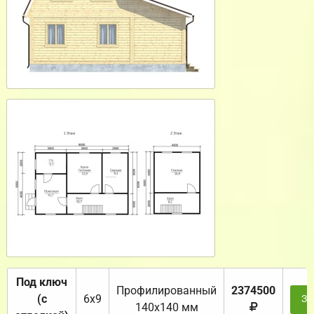
Под ключ
Профилированный
2374500
(с
6х9
За
140х140 мм