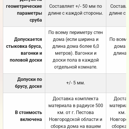
геометрические
Составляет +/- 50 мм по
Составля
параметры
длине с каждой стороны.
длине с 
сруба
По всему периметру стен
Допускается
дома (если ширина и
По всему
стыковка бруса,
длина дома более 6,0
дома (
вагонки и
метров). Вагонки и
длина 
половой доски
доски пола в каждой
отдельной комнате.
Допуски по
+/- 5 мм.
брусу, доске
Доставка комплекта
Достав
материала в радиусе 500
материал
В стоимость
км. от г. Пестова
км. 
включена
Новгородской области и
Новгоро
сборка дома на вашем
сборка