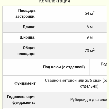
Комплектация
Площадь
2
54 м
застройки:
Длина:
6 м
Ширина:
9 м
Общая
2
73 м
площадь:
Под 
Под ключ (с отделкой)
Свайно-винтовой или ж/б сваи (р
Фундамент
отдельно).
Гидроизоляция
Рубероид в два слоя
фундамента