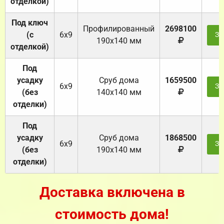
отделкой)
Под ключ
Профилированный
2698100
(с
6х9
За
190х140 мм
отделкой)
Под
усадку
Cруб дома
1659500
6х9
За
(без
140х140 мм
отделки)
Под
усадку
Cруб дома
1868500
6х9
За
(без
190х140 мм
отделки)
Доставка включена в
стоимость дома!