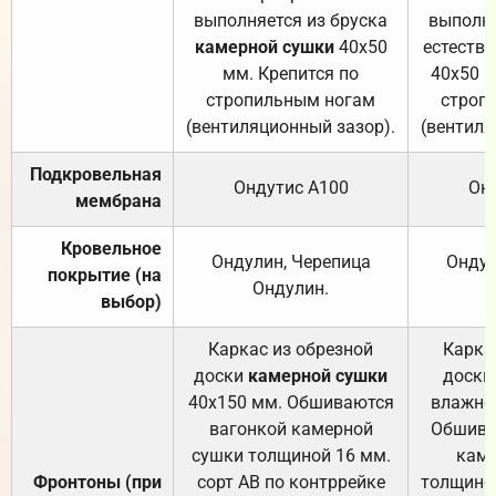
выполняется из бруска
выполня
камерной сушки
40х50
естеств
мм. Крепится по
40х50 м
стропильным ногам
строп
(вентиляционный зазор).
(вентиля
Подкровельная
Ондутис А100
Он
мембрана
Кровельное
Ондулин, Черепица
Ондул
покрытие (на
Ондулин.
выбор)
Каркас из обрезной
Карка
доски
камерной сушки
доски
40х150 мм. Обшиваются
влажно
вагонкой камерной
Обшива
сушки толщиной 16 мм.
каме
Фронтоны (при
сорт АВ по контррейке
толщиной