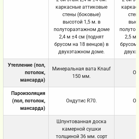
каркасные аттиковые
каркас
стены (боковые)
стен
высотой 1,5 м. в
высо
полутораэтажном доме
полутор
2,4 м ±4 см (поднят
2,5 м 
брусом на 18 венцов) в
брусом 
двухэтажном доме.
двухэ
Утепление (пол,
Минеральная вата
Knauf
потолок,
От
150
мм.
мансарда)
Пароизоляция
(пол, потолок,
Ондутис
R70
.
От
мансарда)
Шпунтованная доска
камерной сушки
толщиной 36 мм. сорт