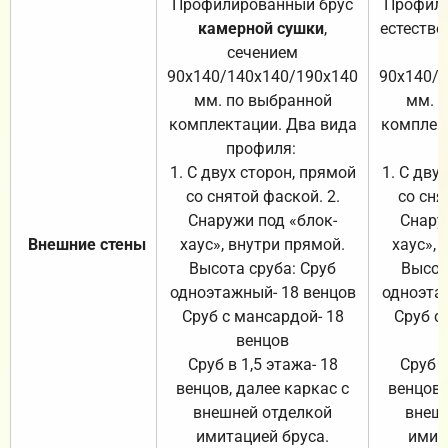
Профилированный брус
Профили
камерной сушки
,
естестве
сечением
с
90х140/140х140/190х140
90х140/
мм. по выбранной
мм. 
комплектации. Два вида
комплек
профиля:
п
1. С двух сторон, прямой
1. С дву
со снятой фаской. 2.
со сня
Снаружи под «блок-
Снару
Внешние стены
хаус», внутри прямой.
хаус», 
Высота сруба: Сруб
Высот
одноэтажный- 18 венцов
одноэта
Сруб с мансардой- 18
Сруб с
венцов
Сруб в 1,5 этажа- 18
Сруб в
венцов, далее каркас с
венцов,
внешней отделкой
внеш
имитацией бруса.
имит