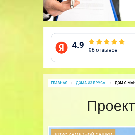
4.9
96
отзывов
ГЛАВНАЯ
ДОМА ИЗ БРУСА
CURRENT:
ДОМ С МА
Проект
БРУС КАМЕРНОЙ СУШКИ