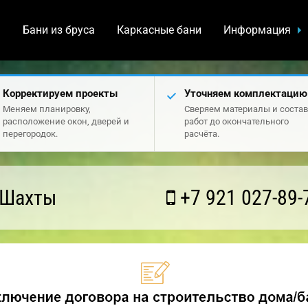
а
Бани из бруса
Каркасные бани
Информация
Корректируем проекты
Уточняем комплектацию
Меняем планировку,
Сверяем материалы и состав
расположение окон, дверей и
работ до окончательного
перегородок.
расчёта.
 Шахты
+7 921 027-89-