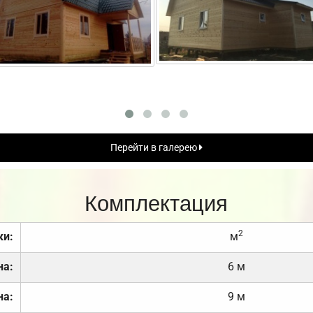
Перейти в галерею
Комплектация
2
ки:
м
на:
6 м
на:
9 м