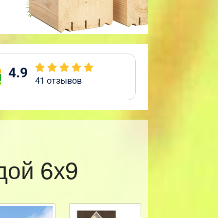
4.9
41
отзывов
дой 6х9