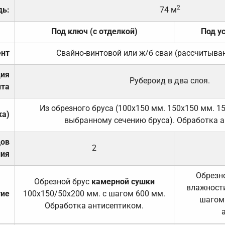
2
дь:
74 м
Под ключ (с отделкой)
Под у
нт
Свайно-винтовой или ж/б сваи (рассчитыва
ция
Рубероид в два слоя.
та
Из обрезного бруса (100х150 мм. 150х150 мм. 1
ка)
выбранному сечению бруса). Обработка а
дов
2
ния
Обрезно
Обрезной брус
камерной сушки
влажности
тие
100х150/50х200 мм. с шагом 600 мм.
шагом
Обработка антисептиком.