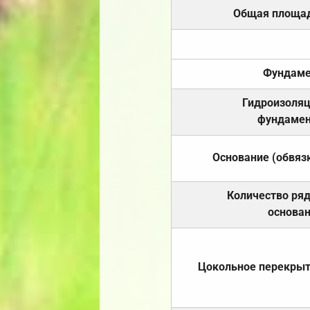
Общая площа
Фундаме
Гидроизоля
фундамен
Основание (обвяз
Количество ря
основа
Цокольное перекры