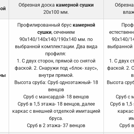
Обрезная доска
камерной сушки
Обрезна
вой
20х100 мм.
влаж
Профилированный брус
камерной
Проф
сушки
, сечением
естественн
90х140/140х140/190х140 мм. по
90х140/1
выбранной комплектации. Два вида
выбранной 
профиля:
1. С двух сторон, прямой со снятой
1. С двух 
фаской. 2. Снаружи под «блок- хаус»,
фаской. 2. 
ены
внутри прямой.
в
Высота сруба: Сруб одноэтажный- 18
Высота сруб
венцов
Сруб с мансардой- 18 венцов
Сруб с 
Сруб в 1,5 этажа- 18 венцов, далее
Сруб в 1,5
каркас с внешней отделкой имитацией
каркас
бруса.
им
Сруб в 2 этажа- 37 венцов
Сруб в