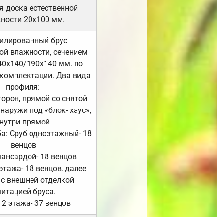
я доска естественной
ности 20х100 мм.
илированный брус
ой влажности, сечением
40х140/190х140 мм. по
комплектации. Два вида
профиля:
сторон, прямой со снятой
Снаружи под «блок- хаус»,
нутри прямой.
а: Сруб одноэтажный- 18
венцов
мансардой- 18 венцов
 этажа- 18 венцов, далее
 с внешней отделкой
итацией бруса.
 2 этажа- 37 венцов