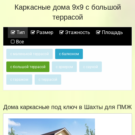
Каркасные дома 9х9 с большой
террасой
Тип
Размер
Этажность
Площадь
Все
с маленькой террасой
с балконом
с большой террасой
с эркером
с сауной
с гаражом
с террасой
Дома каркасные под ключ в Шахты для ПМЖ