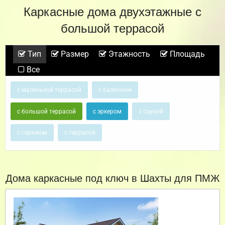
Каркасные дома двухэтажные с
большой террасой
Тип
Размер
Этажность
Площадь
Все
с маленькой террасой
с балконом
с большой террасой
с эркером
с сауной
с гаражом
с террасой
Дома каркасные под ключ в Шахты для ПМЖ