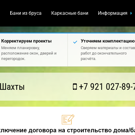
а
Бани из бруса
Каркасные бани
Информация
Корректируем проекты
Уточняем комплектацию
Меняем планировку,
Сверяем материалы и состав
расположение окон, дверей и
работ до окончательного
перегородок.
расчёта.
 Шахты
+7 921 027-89-