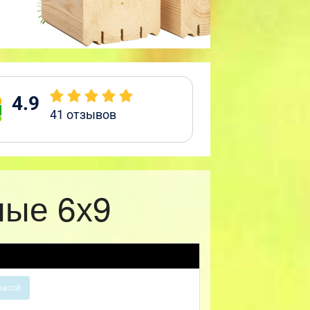
4.9
41
отзывов
ные 6х9
расой