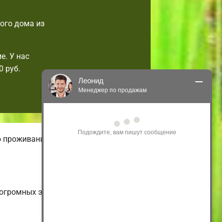
ого дома из
е. У нас
 руб.
Леонид
Менеджер по продажам
Здравствуйте! Я могу 
проконсультировать Вас по нашим 
акциям и проектам.
о проживания. В нашем онлайн-
Только что
о огромных энергоэффективных