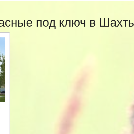
асные под ключ в Шах
и