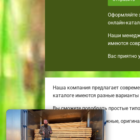
Оформляйте з
онлайн-катал
Наши менедже
имеются совр
Вас приятно 
Наша компания предлагает современ
каталоге имеются разные варианты
Вы сможете подобрать простые тип
Строим удобные, надежные, оригин
коттеджей.