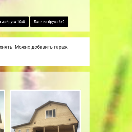
 из бруса 10х8
Бани из бруса 6х9
енять. Можно добавить гараж,