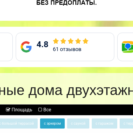
4.8
61
отзывов
ные дома двухэтаж
Площадь
Все
с большой террасой
с эркером
с сауной
с гаражом
с тер