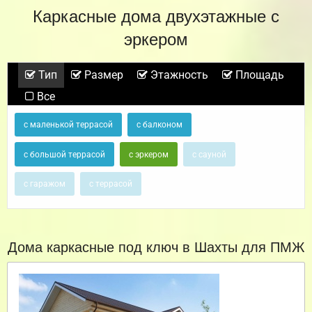
Каркасные дома двухэтажные с
эркером
Тип
Размер
Этажность
Площадь
Все
с маленькой террасой
с балконом
с большой террасой
с эркером
с сауной
с гаражом
с террасой
Дома каркасные под ключ в Шахты для ПМЖ