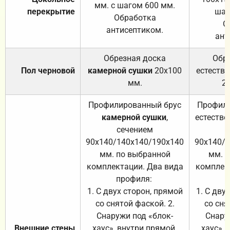
мм. с шагом 600 мм.
перекрытие
шаг
Обработка
О
антисептиком.
ант
Обрезная доска
Обр
Пол черновой
камерной сушки
20х100
естеств
мм.
2
Профилированный брус
Профили
камерной сушки
,
естестве
сечением
с
90х140/140х140/190х140
90х140/
мм. по выбранной
мм. 
комплектации. Два вида
комплек
профиля:
п
1. С двух сторон, прямой
1. С дву
со снятой фаской. 2.
со сня
Снаружи под «блок-
Снару
Внешние стены
хаус», внутри прямой.
хаус», 