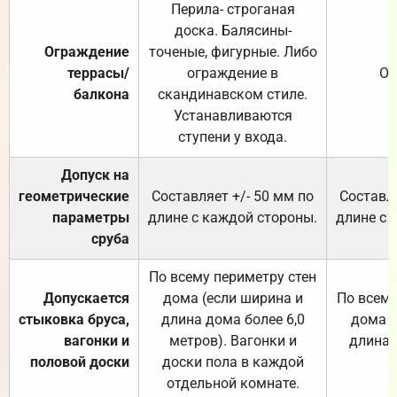
Перила- строганая
доска. Балясины-
Ограждение
точеные, фигурные. Либо
террасы/
ограждение в
От
балкона
скандинавском стиле.
Устанавливаются
ступени у входа.
Допуск на
геометрические
Составляет +/- 50 мм по
Составля
параметры
длине с каждой стороны.
длине с 
сруба
По всему периметру стен
Допускается
дома (если ширина и
По всему
стыковка бруса,
длина дома более 6,0
дома (
вагонки и
метров). Вагонки и
длина 
половой доски
доски пола в каждой
отдельной комнате.