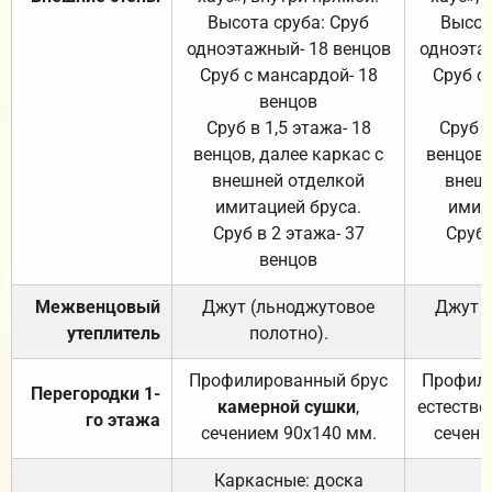
Высота сруба: Сруб
Высот
одноэтажный- 18 венцов
одноэта
Сруб с мансардой- 18
Сруб с
венцов
Сруб в 1,5 этажа- 18
Сруб в
венцов, далее каркас с
венцов,
внешней отделкой
внеш
имитацией бруса.
имит
Сруб в 2 этажа- 37
Сруб 
венцов
Межвенцовый
Джут (льноджутовое
Джут 
утеплитель
полотно).
п
Профилированный брус
Профили
Перегородки 1-
камерной сушки
,
естестве
го этажа
сечением 90х140 мм.
сечени
Каркасные: доска