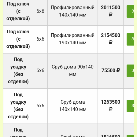
Под ключ
Профилированный
2011500
(с
6х6
За
140х140 мм
отделкой)
Под ключ
Профилированный
2154500
(с
6х6
За
190х140 мм
отделкой)
Под
усадку
Cруб дома 90x140
6х6
75500
За
(без
мм
отделки)
Под
усадку
Cруб дома
1263500
6х6
За
(без
140х140 мм
отделки)
Под