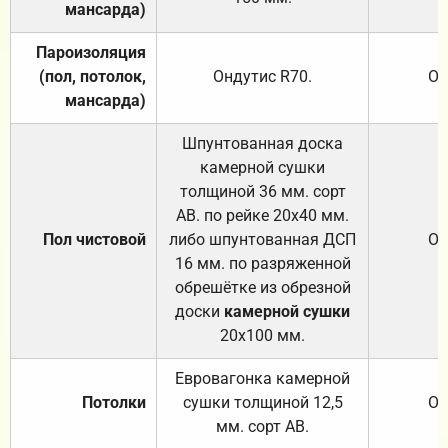
мансарда)
Пароизоляция
(пол, потолок,
Ондутис
R70
.
От
мансарда)
Шпунтованная доска
камерной сушки
толщиной 36 мм. сорт
АВ. по рейке 20х40 мм.
Пол чистовой
либо шпунтованная ДСП
От
16 мм. по разряженной
обрешётке из обрезной
доски
камерной сушки
20х100 мм.
Евровагонка камерной
Потолки
сушки толщиной 12,5
От
мм. сорт АВ.