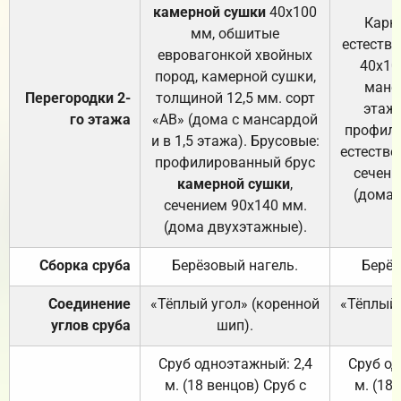
камерной сушки
40х100
Карк
мм, обшитые
естеств
евровагонкой хвойных
40х10
пород, камерной сушки,
манса
Перегородки 2-
толщиной 12,5 мм. сорт
этажа
го этажа
«АВ» (дома с мансардой
профили
и в 1,5 этажа). Брусовые:
естестве
профилированный брус
сечени
камерной сушки
,
(дома 
сечением 90х140 мм.
(дома двухэтажные).
Сборка сруба
Берёзовый нагель.
Берёз
Соединение
«Тёплый угол» (коренной
«Тёплый 
углов сруба
шип).
Сруб одноэтажный: 2,4
Сруб од
м. (18 венцов) Сруб с
м. (18