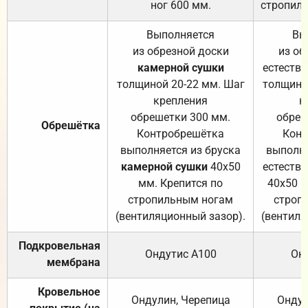
ног 600 мм.
стропиль
Выполняется
Вы
из обрезной доски
из об
камерной сушки
естеств
толщиной 20-22 мм. Шаг
толщино
крепления
к
обрешетки 300 мм.
обреш
Обрешётка
Контробрешётка
Конт
выполняется из бруска
выполня
камерной сушки
40х50
естеств
мм. Крепится по
40х50 м
стропильным ногам
строп
(вентиляционный зазор).
(вентиля
Подкровельная
Ондутис А100
Он
мембрана
Кровельное
Ондулин, Черепица
Ондул