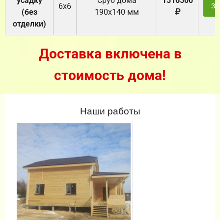
усадку
Cруб дома
1516500
6х6
За
(без
190х140 мм
отделки)
Доставка включена в
стоимость дома!
Наши работы