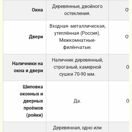
Деревянные, двойного
Окна
От
остекления.
Входная- металлическая,
утеплённая (Россия).
Двери
От
Межкомнатные-
филёнчатые.
Наличник деревянный,
Наличники на
строганый, камерной
От
окна и двери
сушки 70-90 мм.
Шиповка
оконных и
дверных
Да.
От
проёмов
(ройки)
Деревянная, одно или