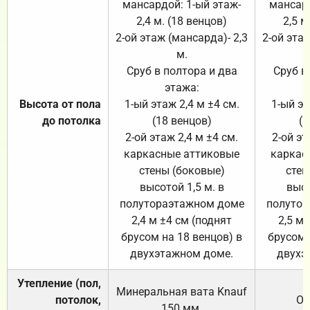
мансардой: 1-ый этаж-
мансард
2,4 м. (18 венцов)
2,5 м
2-ой этаж (мансарда)- 2,3
2-ой этаж
м.
Сруб в полтора и два
Сруб в
этажа:
Высота от пола
1-ый этаж 2,4 м ±4 см.
1-ый эт
до потолка
(18 венцов)
(1
2-ой этаж 2,4 м ±4 см.
2-ой эт
каркасные аттиковые
каркас
стены (боковые)
стен
высотой 1,5 м. в
высо
полутораэтажном доме
полутор
2,4 м ±4 см (поднят
2,5 м 
брусом на 18 венцов) в
брусом 
двухэтажном доме.
двухэ
Утепление (пол,
Минеральная вата
Knauf
потолок,
От
150
мм.