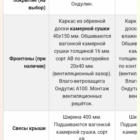
покрытие (на
Ондулин.
выбор)
Каркас из обрезной
Карка
доски
камерной сушки
доски
40х150 мм. Обшиваются
влажно
вагонкой камерной
Обшива
сушки толщиной 16 мм.
каме
Фронтоны (при
сорт АВ по контррейке
толщиной
наличии)
20х40 мм.
по контр
(вентиляционный зазор).
(вентиля
Влаго-ветрозащита
Влаго
Ондутис А100. Монтаж
Ондути
вентиляционных
вент
решёток.
Ширина 400 мм.
Шир
Подшиваются вагонкой
Подшива
Свесы крыши
камерной сушки, сорт
камерн
АВ.