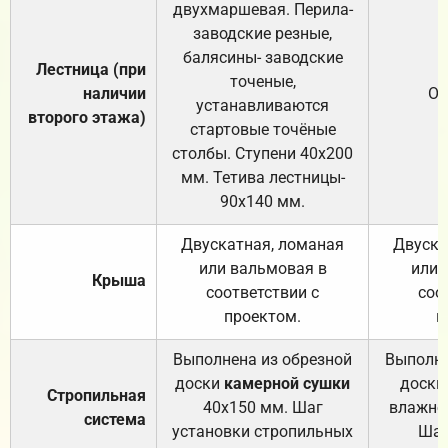
двухмаршевая. Перила-
заводские резные,
балясины- заводские
Лестница (при
точеные,
наличии
От
устанавливаются
второго этажа)
стартовые точёные
столбы. Ступени 40х200
мм. Тетива лестницы-
90х140 мм.
Двускатная, ломаная
Двуска
или вальмовая в
или 
Крыша
соответствии с
соо
проектом.
п
Выполнена из обрезной
Выполне
доски
камерной сушки
доски
Стропильная
40х150 мм. Шаг
влажно
система
установки стропильных
Шаг