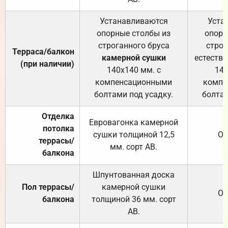
Устанавливаются
Уста
опорные столбы из
опорн
строганного бруса
строг
Терраса/балкон
камерной сушки
естеств
(при наличии)
140х140 мм. с
140
компенсационными
компе
болтами под усадку.
болтам
Отделка
Евровагонка камерной
потолка
сушки толщиной 12,5
От
террасы/
мм. сорт АВ.
балкона
Шпунтованная доска
Пол террасы/
камерной сушки
От
балкона
толщиной 36 мм. сорт
АВ.