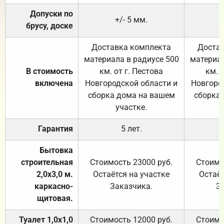
Допуски по
+/- 5 мм.
брусу, доске
Доставка комплекта
Достав
материала в радиусе 500
материал
В стоимость
км. от г. Пестова
км. 
включена
Новгородской области и
Новгоро
сборка дома на вашем
сборка
участке.
Гарантия
5 лет.
Бытовка
строительная
Стоимость 23000 руб.
Стоимо
2,0х3,0 м.
Остаётся на участке
Остаёт
каркасно-
Заказчика.
З
щитовая.
Туалет 1,0х1,0
Стоимость 12000 руб.
Стоимо