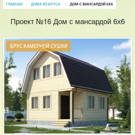
ГЛАВНАЯ
ДОМА ИЗ БРУСА
CURRENT:
ДОМ С МАНСАРДОЙ 6Х6
Проект №16 Дом с мансардой 6х6
БРУС КАМЕРНОЙ СУШКИ