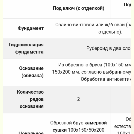
Под 
Под ключ (с отделкой)
Свайно-винтовой или ж/б сваи (р
Фундамент
отдельно).
Гидроизоляция
Рубероид в два слоя
фундамента
Из обрезного бруса (100х150 мм.
Основание
150х200 мм. согласно выбранному с
(обвязка)
Обработка антисептик
Количество
рядов
2
основания
Обр
Обрезной брус
камерной
естеств
сушки
100х150/50х200
Цокольное
100х15