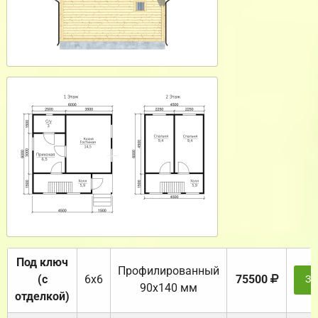
Под ключ
Профилированный
(с
6х6
75500
За
90х140 мм
отделкой)