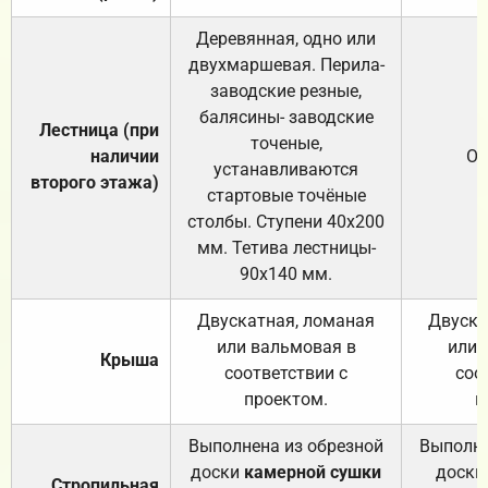
Деревянная, одно или
двухмаршевая. Перила-
заводские резные,
балясины- заводские
Лестница (при
точеные,
наличии
От
устанавливаются
второго этажа)
стартовые точёные
столбы. Ступени 40х200
мм. Тетива лестницы-
90х140 мм.
Двускатная, ломаная
Двуска
или вальмовая в
или 
Крыша
соответствии с
соо
проектом.
п
Выполнена из обрезной
Выполне
доски
камерной сушки
доски
Стропильная