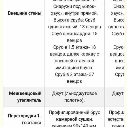
Снаружи под «блок-
Снару
Внешние стены
хаус», внутри прямой.
хаус», 
Высота сруба: Сруб
Высот
одноэтажный- 18 венцов
одноэта
Сруб с мансардой- 18
Сруб с
венцов
Сруб в 1,5 этажа- 18
Сруб в
венцов, далее каркас с
венцов,
внешней отделкой
внеш
имитацией бруса.
имит
Сруб в 2 этажа- 37
Сруб 
венцов
Межвенцовый
Джут (льноджутовое
Джут 
утеплитель
полотно).
п
Профилированный брус
Профили
Перегородки 1-
камерной сушки
,
естестве
го этажа
сечением 90х140 мм.
сечени