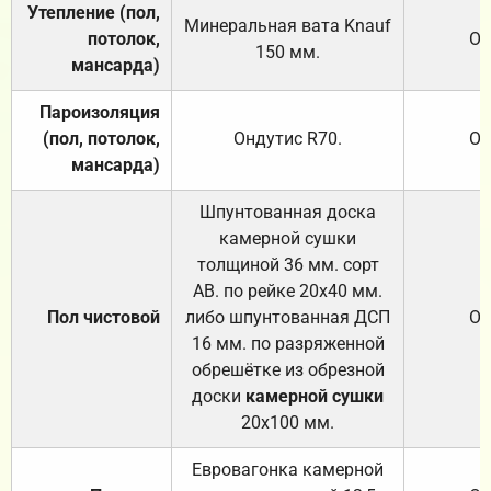
Утепление (пол,
Минеральная вата
Knauf
потолок,
От
150
мм.
мансарда)
Пароизоляция
(пол, потолок,
Ондутис
R70
.
От
мансарда)
Шпунтованная доска
камерной сушки
толщиной 36 мм. сорт
АВ. по рейке 20х40 мм.
Пол чистовой
либо шпунтованная ДСП
От
16 мм. по разряженной
обрешётке из обрезной
доски
камерной сушки
20х100 мм.
Евровагонка камерной