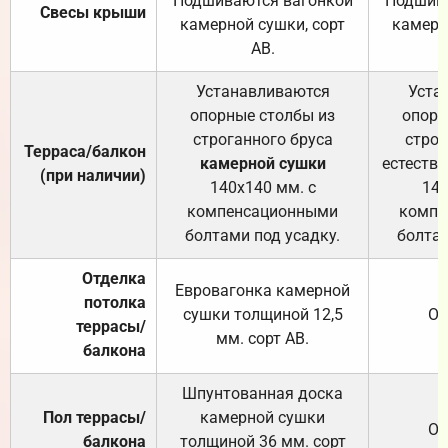
Подшиваются вагонкой
Подшива
Свесы крыши
камерной сушки, сорт
камерн
АВ.
Устанавливаются
Уста
опорные столбы из
опорн
строганного бруса
строг
Терраса/балкон
камерной сушки
естеств
(при наличии)
140х140 мм. с
140
компенсационными
компе
болтами под усадку.
болтам
Отделка
Евровагонка камерной
потолка
сушки толщиной 12,5
От
террасы/
мм. сорт АВ.
балкона
Шпунтованная доска
Пол террасы/
камерной сушки
От
балкона
толщиной 36 мм. сорт