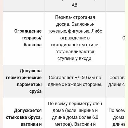
АВ.
Перила- строганая
доска. Балясины-
Ограждение
точеные, фигурные. Либо
террасы/
ограждение в
От
балкона
скандинавском стиле.
Устанавливаются
ступени у входа.
Допуск на
геометрические
Составляет +/- 50 мм по
Составля
параметры
длине с каждой стороны.
длине с 
сруба
По всему периметру стен
Допускается
дома (если ширина и
По всему
стыковка бруса,
длина дома более 6,0
дома (
вагонки и
метров). Вагонки и
длина 