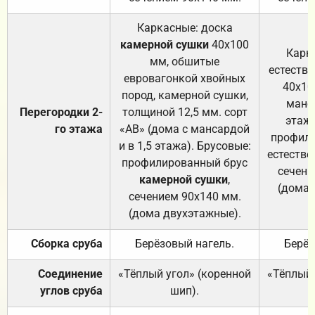
Каркасные: доска
камерной сушки
40х100
Карк
мм, обшитые
естеств
евровагонкой хвойных
40х10
пород, камерной сушки,
манса
Перегородки 2-
толщиной 12,5 мм. сорт
этажа
го этажа
«АВ» (дома с мансардой
профили
и в 1,5 этажа). Брусовые:
естестве
профилированный брус
сечени
камерной сушки
,
(дома 
сечением 90х140 мм.
(дома двухэтажные).
Сборка сруба
Берёзовый нагель.
Берёз
Соединение
«Тёплый угол» (коренной
«Тёплый 
углов сруба
шип).