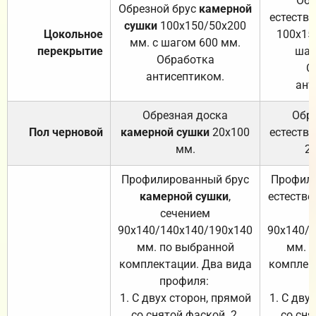
Обр
Обрезной брус
камерной
естеств
сушки
100х150/50х200
Цокольное
100х15
мм. с шагом 600 мм.
перекрытие
шаг
Обработка
О
антисептиком.
ант
Обрезная доска
Обр
Пол черновой
камерной сушки
20х100
естеств
мм.
2
Профилированный брус
Профили
камерной сушки
,
естестве
сечением
с
90х140/140х140/190х140
90х140/
мм. по выбранной
мм. 
комплектации. Два вида
комплек
профиля:
п
1. С двух сторон, прямой
1. С дву
со снятой фаской. 2.
со сня