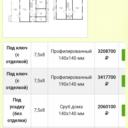
Под ключ
Профилированный
3208700
(с
7,5х8
140х140 мм
отделкой)
Под ключ
Профилированный
3417700
(с
7,5х8
190х140 мм
отделкой)
Под
усадку
Cруб дома
2060100
7,5х8
(без
140х140 мм
отделки)