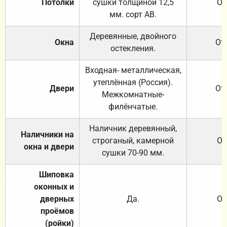
Потолки
сушки толщиной 12,5
От
мм. сорт АВ.
Деревянные, двойного
Окна
От
остекления.
Входная- металлическая,
утеплённая (Россия).
Двери
От
Межкомнатные-
филёнчатые.
Наличник деревянный,
Наличники на
строганый, камерной
От
окна и двери
сушки 70-90 мм.
Шиповка
оконных и
дверных
Да.
От
проёмов
(ройки)