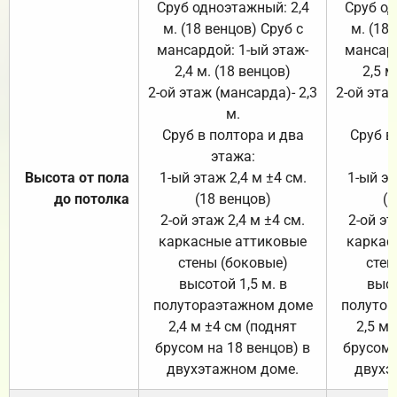
Сруб одноэтажный: 2,4
Сруб од
м. (18 венцов) Сруб с
м. (18
мансардой: 1-ый этаж-
мансард
2,4 м. (18 венцов)
2,5 м
2-ой этаж (мансарда)- 2,3
2-ой этаж
м.
Сруб в полтора и два
Сруб в
этажа:
Высота от пола
1-ый этаж 2,4 м ±4 см.
1-ый эт
до потолка
(18 венцов)
(1
2-ой этаж 2,4 м ±4 см.
2-ой эт
каркасные аттиковые
каркас
стены (боковые)
стен
высотой 1,5 м. в
высо
полутораэтажном доме
полутор
2,4 м ±4 см (поднят
2,5 м 
брусом на 18 венцов) в
брусом 
двухэтажном доме.
двухэ