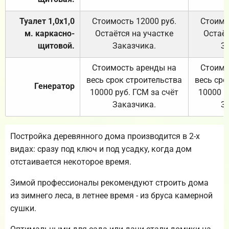
Туалет 1,0х1,0
Стоимость 12000 руб.
Стоимо
м. каркасно-
Остаётся на участке
Остаёт
щитовой.
Заказчика.
З
Стоимость аренды на
Стоимо
весь срок строительства
весь сро
Генератор
10000 руб. ГСМ за счёт
10000 р
Заказчика.
З
Постройка деревянного дома производится в 2-х
видах: сразу под ключ и под усадку, когда дом
отстаивается некоторое время.
Зимой профессионалы рекомендуют строить дома
из зимнего леса, в летнее время - из бруса камерной
сушки.