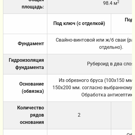
2
98.4 м
площадь:
Под 
Под ключ (с отделкой)
Свайно-винтовой или ж/б сваи (р
Фундамент
отдельно).
Гидроизоляция
Рубероид в два слоя
фундамента
Из обрезного бруса (100х150 мм.
Основание
150х200 мм. согласно выбранному с
(обвязка)
Обработка антисептик
Количество
рядов
2
основания