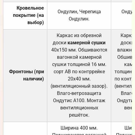
Кровельное
Ондулин, Черепица
Ондул
покрытие (на
Ондулин.
выбор)
Каркас из обрезной
Карка
доски
камерной сушки
доски
40х150 мм. Обшиваются
влажно
вагонкой камерной
Обшива
сушки толщиной 16 мм.
каме
Фронтоны (при
сорт АВ по контррейке
толщиной
наличии)
20х40 мм.
по контр
(вентиляционный зазор).
(вентиля
Влаго-ветрозащита
Влаго
Ондутис А100. Монтаж
Ондути
вентиляционных
вент
решёток.
Ширина 400 мм.
Шир