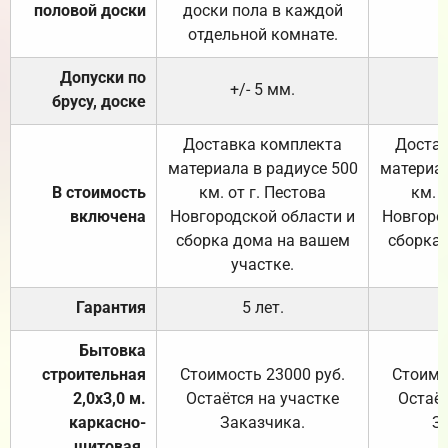
половой доски
доски пола в каждой
отдельной комнате.
Допуски по
+/- 5 мм.
брусу, доске
Доставка комплекта
Достав
материала в радиусе 500
материал
В стоимость
км. от г. Пестова
км. 
включена
Новгородской области и
Новгоро
сборка дома на вашем
сборка
участке.
Гарантия
5 лет.
Бытовка
строительная
Стоимость 23000 руб.
Стоимо
2,0х3,0 м.
Остаётся на участке
Остаёт
каркасно-
Заказчика.
З
щитовая.