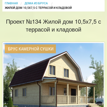
ГЛАВНАЯ
ДОМА ИЗ БРУСА
CURRENT:
ЖИЛОЙ ДОМ 10,5Х7,5 С ТЕРРАСОЙ И КЛАДОВОЙ
Проект №134 Жилой дом 10,5х7,5 с
террасой и кладовой
БРУС КАМЕРНОЙ СУШКИ