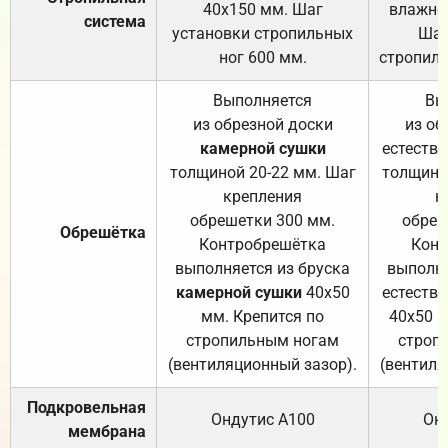
40х150 мм. Шаг
влажно
система
установки стропильных
Шаг
ног 600 мм.
стропиль
Выполняется
Вы
из обрезной доски
из об
камерной сушки
естеств
толщиной 20-22 мм. Шаг
толщино
крепления
к
обрешетки 300 мм.
обреш
Обрешётка
Контробрешётка
Конт
выполняется из бруска
выполня
камерной сушки
40х50
естеств
мм. Крепится по
40х50 м
стропильным ногам
строп
(вентиляционный зазор).
(вентиля
Подкровельная
Ондутис А100
Он
мембрана