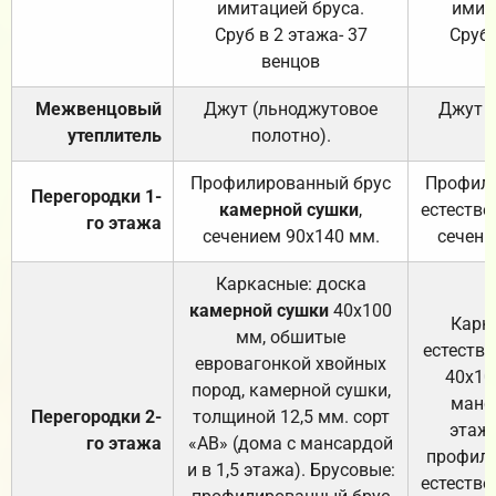
имитацией бруса.
имит
Сруб в 2 этажа- 37
Сруб 
венцов
Межвенцовый
Джут (льноджутовое
Джут 
утеплитель
полотно).
п
Профилированный брус
Профили
Перегородки 1-
камерной сушки
,
естестве
го этажа
сечением 90х140 мм.
сечени
Каркасные: доска
камерной сушки
40х100
Карк
мм, обшитые
естеств
евровагонкой хвойных
40х10
пород, камерной сушки,
манса
Перегородки 2-
толщиной 12,5 мм. сорт
этажа
го этажа
«АВ» (дома с мансардой
профили
и в 1,5 этажа). Брусовые:
естестве