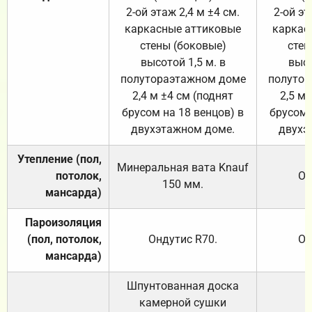
2-ой этаж 2,4 м ±4 см.
2-ой эт
каркасные аттиковые
каркас
стены (боковые)
стен
высотой 1,5 м. в
высо
полутораэтажном доме
полутор
2,4 м ±4 см (поднят
2,5 м 
брусом на 18 венцов) в
брусом 
двухэтажном доме.
двухэ
Утепление (пол,
Минеральная вата
Knauf
потолок,
От
150
мм.
мансарда)
Пароизоляция
(пол, потолок,
Ондутис
R70
.
От
мансарда)
Шпунтованная доска
камерной сушки