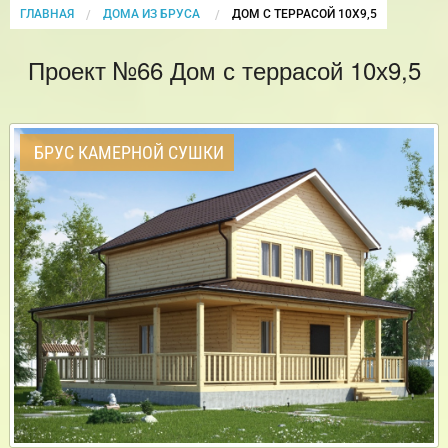
ГЛАВНАЯ
ДОМА ИЗ БРУСА
CURRENT:
ДОМ С ТЕРРАСОЙ 10Х9,5
Проект №66 Дом с террасой 10х9,5
БРУС КАМЕРНОЙ СУШКИ