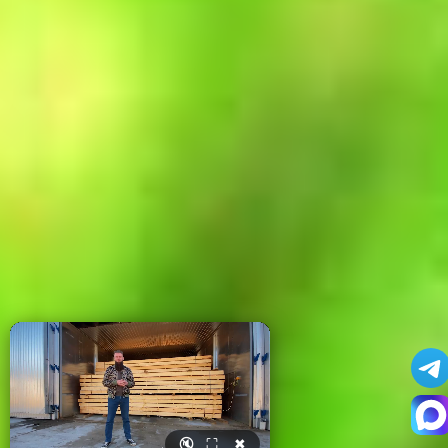
🔇
⛶
✖