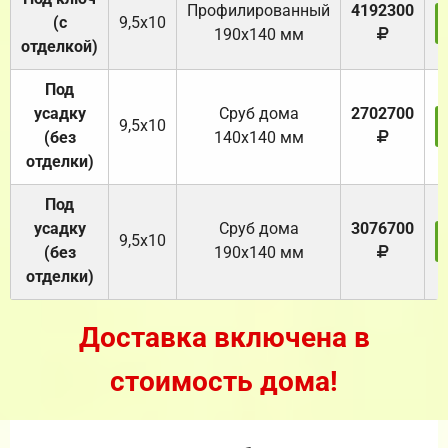
Профилированный
4192300
(с
9,5х10
190х140 мм
отделкой)
Под
усадку
Cруб дома
2702700
9,5х10
(без
140х140 мм
отделки)
Под
усадку
Cруб дома
3076700
9,5х10
(без
190х140 мм
отделки)
Доставка включена в
стоимость дома!