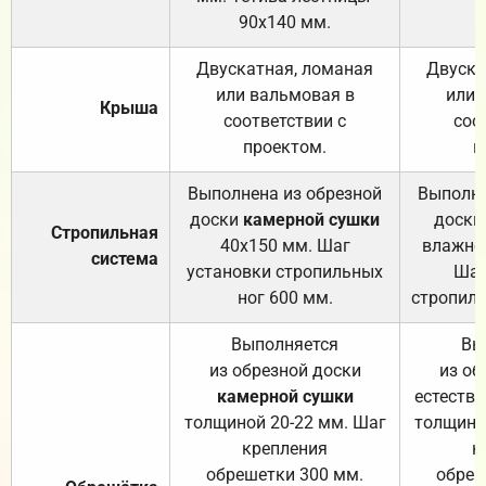
90х140 мм.
Двускатная, ломаная
Двуска
или вальмовая в
или 
Крыша
соответствии с
соо
проектом.
п
Выполнена из обрезной
Выполне
доски
камерной сушки
доски
Стропильная
40х150 мм. Шаг
влажно
система
установки стропильных
Шаг
ног 600 мм.
стропиль
Выполняется
Вы
из обрезной доски
из об
камерной сушки
естеств
толщиной 20-22 мм. Шаг
толщино
крепления
к
обрешетки 300 мм.
обреш