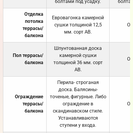
болтами под усадку.
болтам
Отделка
Евровагонка камерной
потолка
сушки толщиной 12,5
От
террасы/
мм. сорт АВ.
балкона
Шпунтованная доска
Пол террасы/
камерной сушки
От
балкона
толщиной 36 мм. сорт
АВ.
Перила- строганая
доска. Балясины-
Ограждение
точеные, фигурные. Либо
террасы/
ограждение в
От
балкона
скандинавском стиле.
Устанавливаются
ступени у входа.