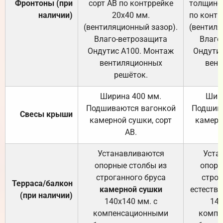
Фронтоны (при
сорт АВ по контррейке
толщиной
наличии)
20х40 мм.
по контр
(вентиляционный зазор).
(вентиля
Влаго-ветрозащита
Влаго
Ондутис А100. Монтаж
Ондути
вентиляционных
вент
решёток.
Ширина 400 мм.
Шир
Подшиваются вагонкой
Подшива
Свесы крыши
камерной сушки, сорт
камерн
АВ.
Устанавливаются
Уста
опорные столбы из
опорн
строганного бруса
строг
Терраса/балкон
камерной сушки
естеств
(при наличии)
140х140 мм. с
140
компенсационными
компе