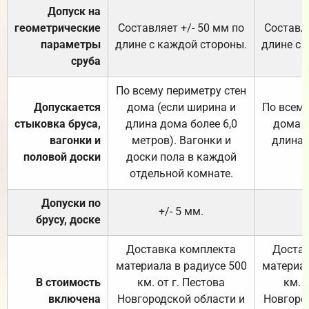
Допуск на
геометрические
Составляет +/- 50 мм по
Составля
параметры
длине с каждой стороны.
длине с 
сруба
По всему периметру стен
Допускается
дома (если ширина и
По всему
стыковка бруса,
длина дома более 6,0
дома (
вагонки и
метров). Вагонки и
длина 
половой доски
доски пола в каждой
отдельной комнате.
Допуски по
+/- 5 мм.
брусу, доске
Доставка комплекта
Достав
материала в радиусе 500
материал
В стоимость
км. от г. Пестова
км. 
включена
Новгородской области и
Новгоро