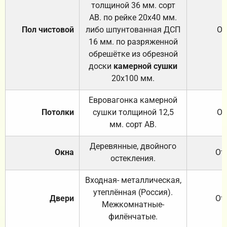
толщиной 36 мм. сорт
АВ. по рейке 20х40 мм.
Пол чистовой
либо шпунтованная ДСП
От
16 мм. по разряженной
обрешётке из обрезной
доски
камерной сушки
20х100 мм.
Евровагонка камерной
Потолки
сушки толщиной 12,5
От
мм. сорт АВ.
Деревянные, двойного
Окна
От
остекления.
Входная- металлическая,
утеплённая (Россия).
Двери
От
Межкомнатные-
филёнчатые.