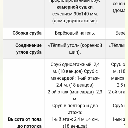
профилированный брус
сечени
камерной сушки
,
(дома 
сечением 90х140 мм.
(дома двухэтажные).
Сборка сруба
Берёзовый нагель.
Берёз
Соединение
«Тёплый угол» (коренной
«Тёплый 
углов сруба
шип).
Сруб одноэтажный: 2,4
Сруб од
м. (18 венцов) Сруб с
м. (18
мансардой: 1-ый этаж-
мансард
2,4 м. (18 венцов)
2,5 м
2-ой этаж (мансарда)- 2,3
2-ой этаж
м.
Сруб в полтора и два
Сруб в
этажа:
Высота от пола
1-ый этаж 2,4 м ±4 см.
1-ый эт
до потолка
(18 венцов)
(1