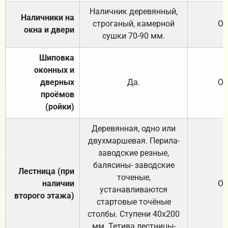
Наличник деревянный,
Наличники на
строганый, камерной
От
окна и двери
сушки 70-90 мм.
Шиповка
оконных и
дверных
Да.
От
проёмов
(ройки)
Деревянная, одно или
двухмаршевая. Перила-
заводские резные,
балясины- заводские
Лестница (при
точеные,
наличии
От
устанавливаются
второго этажа)
стартовые точёные
столбы. Ступени 40х200
мм. Тетива лестницы-