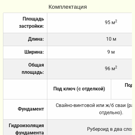
Комплектация
Площадь
2
95 м
застройки:
Длина:
10 м
Ширина:
9 м
Общая
2
96 м
площадь:
Под 
Под ключ (с отделкой)
Свайно-винтовой или ж/б сваи (р
Фундамент
отдельно).
Гидроизоляция
Рубероид в два слоя
фундамента