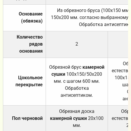
Из обрезного бруса (100х150 мм.
Основание
150х200 мм. согласно выбранному с
(обвязка)
Обработка антисептик
Количество
рядов
2
основания
Обр
Обрезной брус
камерной
естеств
сушки
100х150/50х200
Цокольное
100х15
мм. с шагом 600 мм.
перекрытие
шаг
Обработка
О
антисептиком.
ант
Обрезная доска
Обр
Пол черновой
камерной сушки
20х100
естеств
мм.
2