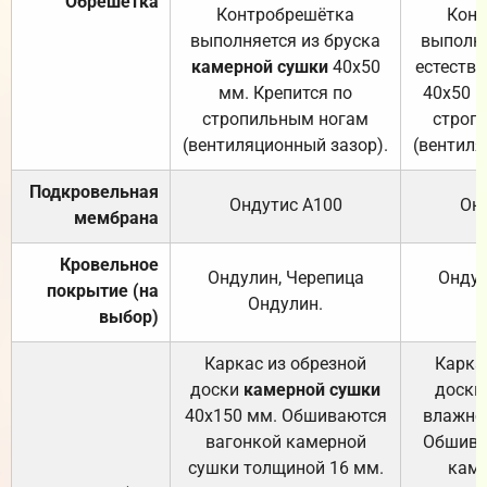
Обрешётка
Контробрешётка
Конт
выполняется из бруска
выполня
камерной сушки
40х50
естеств
мм. Крепится по
40х50 м
стропильным ногам
строп
(вентиляционный зазор).
(вентиля
Подкровельная
Ондутис А100
Он
мембрана
Кровельное
Ондулин, Черепица
Ондул
покрытие (на
Ондулин.
выбор)
Каркас из обрезной
Карка
доски
камерной сушки
доски
40х150 мм. Обшиваются
влажно
вагонкой камерной
Обшива
сушки толщиной 16 мм.
каме