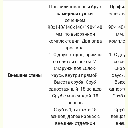
Профилированный брус
Профили
камерной сушки
,
естестве
сечением
с
90х140/140х140/190х140
90х140/
мм. по выбранной
мм. 
комплектации. Два вида
комплек
профиля:
п
1. С двух сторон, прямой
1. С дву
со снятой фаской. 2.
со сня
Снаружи под «блок-
Снару
Внешние стены
хаус», внутри прямой.
хаус», 
Высота сруба: Сруб
Высот
одноэтажный- 18 венцов
одноэта
Сруб с мансардой- 18
Сруб с
венцов
Сруб в 1,5 этажа- 18
Сруб в
венцов, далее каркас с
венцов,
внешней отделкой
внеш