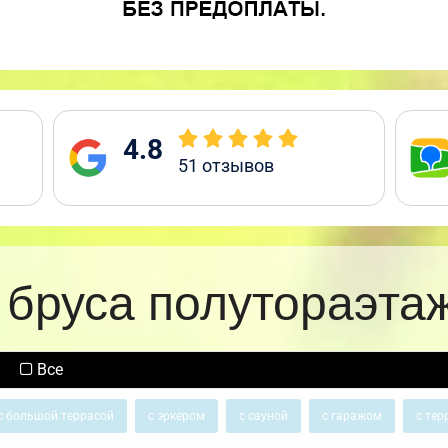
4.8
51
отзывов
 бруса полутораэта
Все
с большой террасой
с эркером
с сауной
с гаражом
с тер