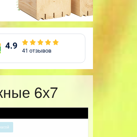
4.9
41
отзывов
жные 6х7
расой