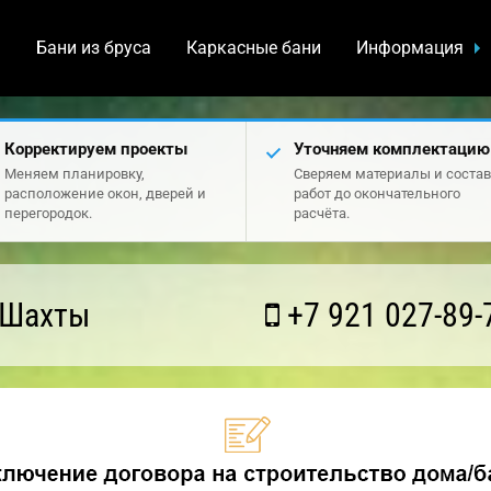
а
Бани из бруса
Каркасные бани
Информация
Корректируем проекты
Уточняем комплектацию
Меняем планировку,
Сверяем материалы и состав
расположение окон, дверей и
работ до окончательного
перегородок.
расчёта.
 Шахты
+7 921 027-89-