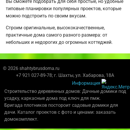
Вы сможете подобрать для себя простые, но удобные
типовые планировки популярных проектов, которые
можно подстроить по своим вкусам.
Строим оригинальные, высококачественные,
практичные дома самого разного размера: от
небольших и недорогих до огромных коттеджей.
© 2026 shahtybrusdoma.ru
+7 921 027-89-78; г. Шахты, ул. Хабарова, 18А
Информация
Строительство деревянных домов: Дачные домики под
усадку, каркасные дома под ключ для пмж.
Бригада плотников постороит садовые домики для
дачи. Каталог проектов с фото и ценами: заказать
домокомплект.