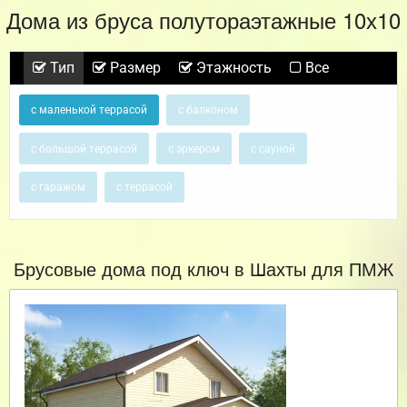
Дома из бруса полутораэтажные 10х10
Тип
Размер
Этажность
Все
с маленькой террасой
с балконом
с большой террасой
с эркером
с сауной
с гаражом
с террасой
Брусовые дома под ключ в Шахты для ПМЖ