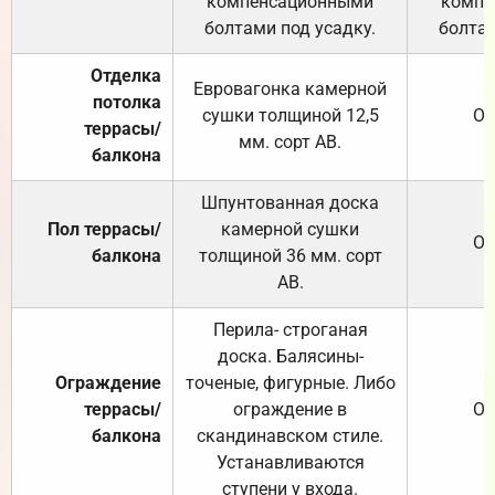
компенсационными
компе
болтами под усадку.
болтам
Отделка
Евровагонка камерной
потолка
сушки толщиной 12,5
От
террасы/
мм. сорт АВ.
балкона
Шпунтованная доска
Пол террасы/
камерной сушки
От
балкона
толщиной 36 мм. сорт
АВ.
Перила- строганая
доска. Балясины-
Ограждение
точеные, фигурные. Либо
террасы/
ограждение в
От
балкона
скандинавском стиле.
Устанавливаются
ступени у входа.