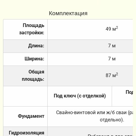
Комплектация
Площадь
2
49 м
застройки:
Длина:
7 м
Ширина:
7 м
Общая
2
87 м
площадь:
Под 
Под ключ (с отделкой)
Свайно-винтовой или ж/б сваи (р
Фундамент
отдельно).
Гидроизоляция