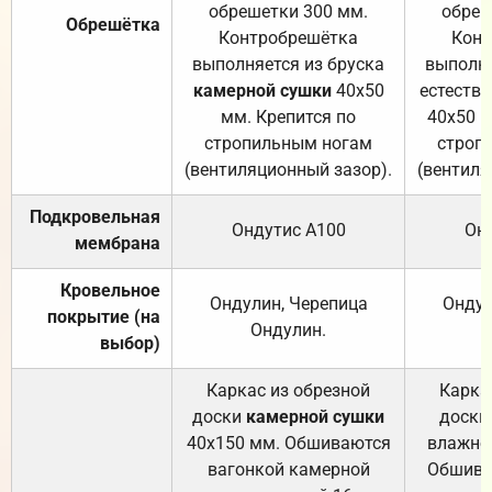
обрешетки 300 мм.
обреш
Обрешётка
Контробрешётка
Конт
выполняется из бруска
выполня
камерной сушки
40х50
естеств
мм. Крепится по
40х50 м
стропильным ногам
строп
(вентиляционный зазор).
(вентиля
Подкровельная
Ондутис А100
Он
мембрана
Кровельное
Ондулин, Черепица
Ондул
покрытие (на
Ондулин.
выбор)
Каркас из обрезной
Карка
доски
камерной сушки
доски
40х150 мм. Обшиваются
влажно
вагонкой камерной
Обшива