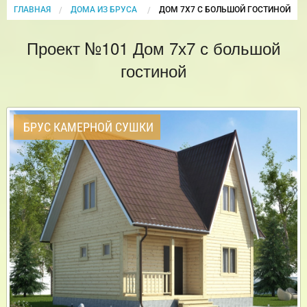
ГЛАВНАЯ
ДОМА ИЗ БРУСА
CURRENT:
ДОМ 7Х7 С БОЛЬШОЙ ГОСТИНОЙ
Проект №101 Дом 7х7 с большой
гостиной
БРУС КАМЕРНОЙ СУШКИ