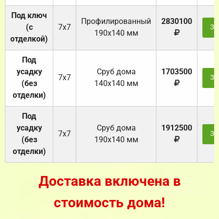
Под ключ
Профилированный
2830100
(с
7х7
За
190х140 мм
отделкой)
Под
усадку
Cруб дома
1703500
7х7
За
(без
140х140 мм
отделки)
Под
усадку
Cруб дома
1912500
7х7
За
(без
190х140 мм
отделки)
Доставка включена в
стоимость дома!