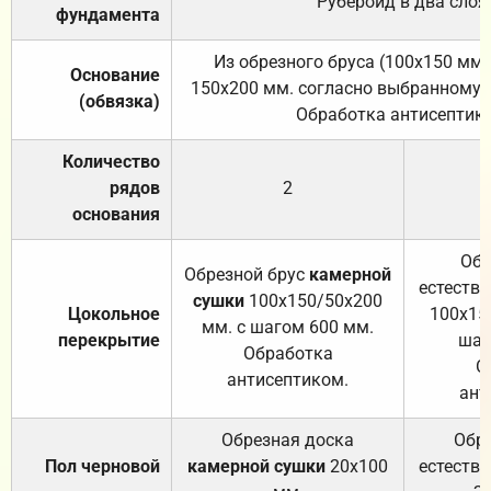
Рубероид в два слоя
фундамента
Из обрезного бруса (100х150 мм.
Основание
150х200 мм. согласно выбранному с
(обвязка)
Обработка антисептик
Количество
рядов
2
основания
Обр
Обрезной брус
камерной
естеств
сушки
100х150/50х200
Цокольное
100х15
мм. с шагом 600 мм.
перекрытие
шаг
Обработка
О
антисептиком.
ант
Обрезная доска
Обр
Пол черновой
камерной сушки
20х100
естеств