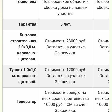
включена
Новгородской области и
Новгоро
сборка дома на вашем
сборка
участке.
Гарантия
5 лет.
Бытовка
строительная
Стоимость 23000 руб.
Стоимо
2,0х3,0 м.
Остаётся на участке
Остаёт
каркасно-
Заказчика.
З
щитовая.
Туалет 1,0х1,0
Стоимость 12000 руб.
Стоимо
м. каркасно-
Остаётся на участке
Остаёт
щитовой.
Заказчика.
З
Стоимость аренды на
Стоимо
весь срок строительства
весь сро
Генератор
10000 руб. ГСМ за счёт
10000 р
Заказчика.
З