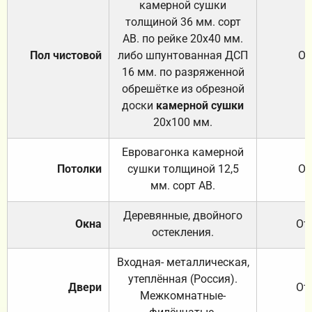
камерной сушки
толщиной 36 мм. сорт
АВ. по рейке 20х40 мм.
Пол чистовой
либо шпунтованная ДСП
От
16 мм. по разряженной
обрешётке из обрезной
доски
камерной сушки
20х100 мм.
Евровагонка камерной
Потолки
сушки толщиной 12,5
От
мм. сорт АВ.
Деревянные, двойного
Окна
От
остекления.
Входная- металлическая,
утеплённая (Россия).
Двери
От
Межкомнатные-