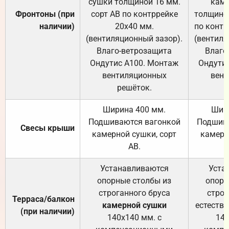
сушки толщиной 16 мм.
каме
Фронтоны (при
сорт АВ по контррейке
толщиной
наличии)
20х40 мм.
по контр
(вентиляционный зазор).
(вентиля
Влаго-ветрозащита
Влаго
Ондутис А100. Монтаж
Ондути
вентиляционных
вент
решёток.
Ширина 400 мм.
Шир
Подшиваются вагонкой
Подшива
Свесы крыши
камерной сушки, сорт
камерн
АВ.
Устанавливаются
Уста
опорные столбы из
опорн
строганного бруса
строг
Терраса/балкон
камерной сушки
естеств
(при наличии)
140х140 мм. с
140