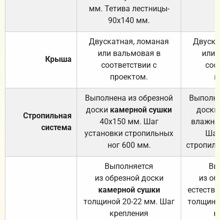
мм. Тетива лестницы-
90х140 мм.
Двускатная, ломаная
Двуска
или вальмовая в
или 
Крыша
соответствии с
соо
проектом.
п
Выполнена из обрезной
Выполне
доски
камерной сушки
доски
Стропильная
40х150 мм. Шаг
влажно
система
установки стропильных
Шаг
ног 600 мм.
стропиль
Выполняется
Вы
из обрезной доски
из об
камерной сушки
естеств
толщиной 20-22 мм. Шаг
толщино
крепления
к