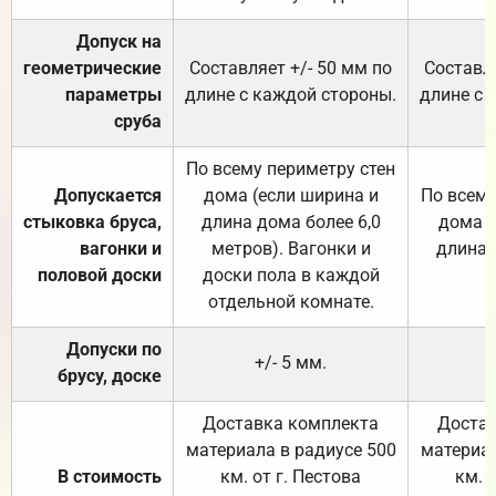
Допуск на
геометрические
Составляет +/- 50 мм по
Составля
параметры
длине с каждой стороны.
длине с 
сруба
По всему периметру стен
Допускается
дома (если ширина и
По всему
стыковка бруса,
длина дома более 6,0
дома (
вагонки и
метров). Вагонки и
длина 
половой доски
доски пола в каждой
отдельной комнате.
Допуски по
+/- 5 мм.
брусу, доске
Доставка комплекта
Достав
материала в радиусе 500
материал
В стоимость
км. от г. Пестова
км. 