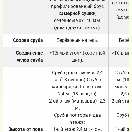
естестве
профилированный брус
сечени
камерной сушки
,
(дома 
сечением 90х140 мм.
(дома двухэтажные).
Сборка сруба
Берёзовый нагель.
Берёз
Соединение
«Тёплый угол» (коренной
«Тёплый 
углов сруба
шип).
Сруб одноэтажный: 2,4
Сруб од
м. (18 венцов) Сруб с
м. (18
мансардой: 1-ый этаж-
мансард
2,4 м. (18 венцов)
2,5 м
2-ой этаж (мансарда)- 2,3
2-ой этаж
м.
Сруб в полтора и два
Сруб в
этажа:
Высота от пола
1-ый этаж 2,4 м ±4 см.
1-ый эт