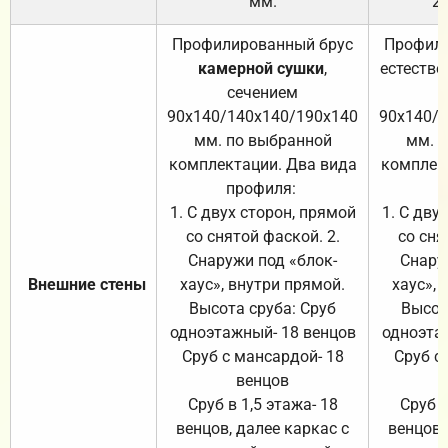
мм.
2
Профилированный брус
Профили
камерной сушки
,
естестве
сечением
с
90х140/140х140/190х140
90х140/
мм. по выбранной
мм. 
комплектации. Два вида
комплек
профиля:
п
1. С двух сторон, прямой
1. С дву
со снятой фаской. 2.
со сня
Снаружи под «блок-
Снару
Внешние стены
хаус», внутри прямой.
хаус», 
Высота сруба: Сруб
Высот
одноэтажный- 18 венцов
одноэта
Сруб с мансардой- 18
Сруб с
венцов
Сруб в 1,5 этажа- 18
Сруб в
венцов, далее каркас с
венцов,