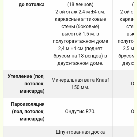
до потолка
(18 венцов)
(1
2-ой этаж 2,4 м ±4 см.
2-ой эт
каркасные аттиковые
каркас
стены (боковые)
стен
высотой 1,5 м. в
высо
полутораэтажном доме
полутор
2,4 м ±4 см (поднят
2,5 м 
брусом на 18 венцов) в
брусом 
двухэтажном доме.
двухэ
Утепление (пол,
Минеральная вата
Knauf
потолок,
От
150
мм.
мансарда)
Пароизоляция
(пол, потолок,
Ондутис
R70
.
От
мансарда)
Шпунтованная доска