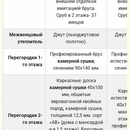
внешней отделкой
внеш
имитацией бруса.
имит
Сруб в 2 этажа- 37
Сруб 
венцов
Межвенцовый
Джут (льноджутовое
Джут 
утеплитель
полотно).
п
Профилированный брус
Профили
Перегородки 1-
камерной сушки
,
естестве
го этажа
сечением 90х140 мм.
сечени
Каркасные: доска
камерной сушки
40х100
Карк
мм, обшитые
естеств
евровагонкой хвойных
40х10
пород, камерной сушки,
манса
Перегородки 2-
толщиной 12,5 мм. сорт
этажа
го этажа
«АВ» (дома с мансардой
профили
и в 1,5 этажа). Брусовые: