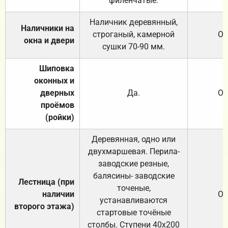
филёнчатые.
Наличник деревянный,
Наличники на
строганый, камерной
От
окна и двери
сушки 70-90 мм.
Шиповка
оконных и
дверных
Да.
От
проёмов
(ройки)
Деревянная, одно или
двухмаршевая. Перила-
заводские резные,
балясины- заводские
Лестница (при
точеные,
наличии
От
устанавливаются
второго этажа)
стартовые точёные
столбы. Ступени 40х200