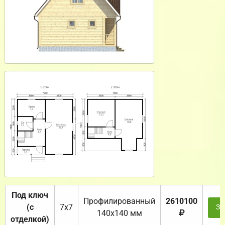
Под ключ
Профилированный
2610100
(с
7х7
За
140х140 мм
отделкой)