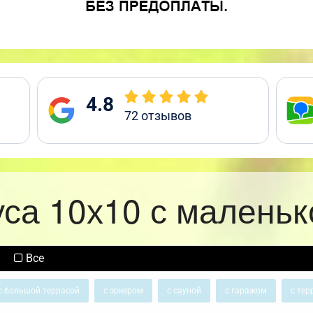
4.8
72
отзывов
уса 10х10 с маленьк
Все
с большой террасой
с эркером
с сауной
с гаражом
с тер