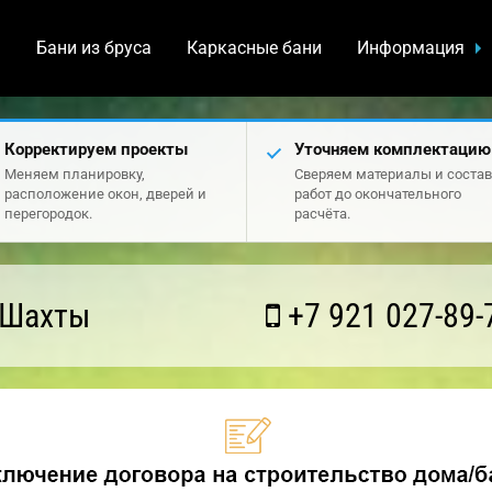
а
Бани из бруса
Каркасные бани
Информация
Корректируем проекты
Уточняем комплектацию
Меняем планировку,
Сверяем материалы и состав
расположение окон, дверей и
работ до окончательного
перегородок.
расчёта.
 Шахты
+7 921 027-89-