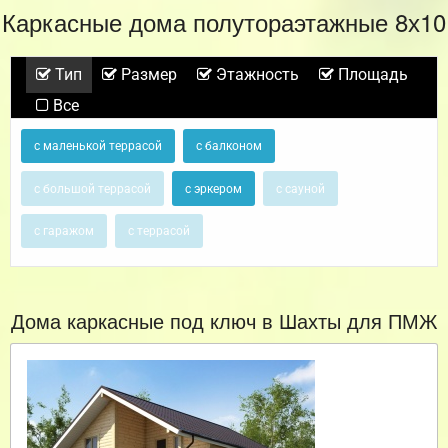
Каркасные дома полутораэтажные 8х10
Тип
Размер
Этажность
Площадь
Все
с маленькой террасой
с балконом
с большой террасой
с эркером
с сауной
с гаражом
с террасой
Дома каркасные под ключ в Шахты для ПМЖ