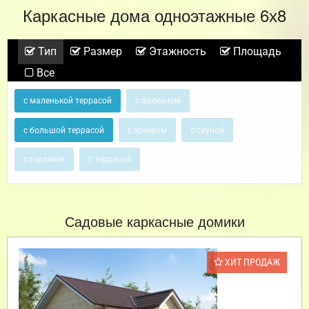
Каркасные дома одноэтажные 6х8
Тип
Размер
Этажность
Площадь
Все
с маленькой террасой
с балконом
с большой террасой
с эркером
с сауной
с гаражом
с террасой
Садовые каркасные домики
ХИТ ПРОДАЖ