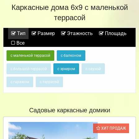
Каркасные дома 6х9 с маленькой
террасой
Тип
Размер
Этажность
Площадь
Все
с маленькой террасой
с балконом
с большой террасой
с эркером
с сауной
с гаражом
с террасой
Садовые каркасные домики
ХИТ ПРОДАЖ