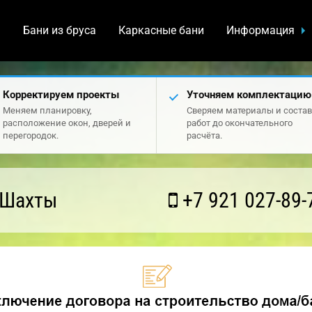
а
Бани из бруса
Каркасные бани
Информация
Корректируем проекты
Уточняем комплектацию
Меняем планировку,
Сверяем материалы и состав
расположение окон, дверей и
работ до окончательного
перегородок.
расчёта.
 Шахты
+7 921 027-89-