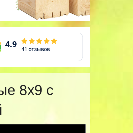
4.9
41
отзывов
ые 8х9 с
й