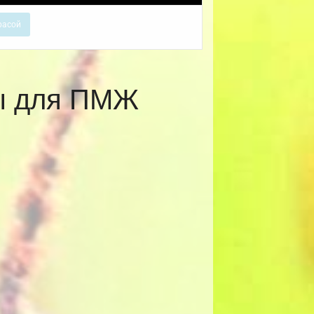
расой
ты для ПМЖ