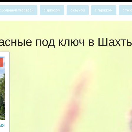
с большой террасой
с эркером
с сауной
с гаражом
с тер
асные под ключ в Шах
Ж
мя