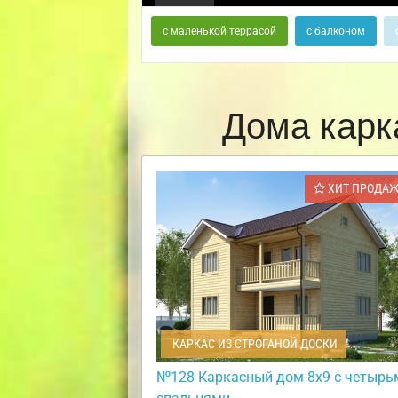
с маленькой террасой
с балконом
Дома карк
ХИТ ПРОДА
КАРКАС ИЗ СТРОГАНОЙ ДОСКИ
№128 Каркасный дом 8х9 с четырь