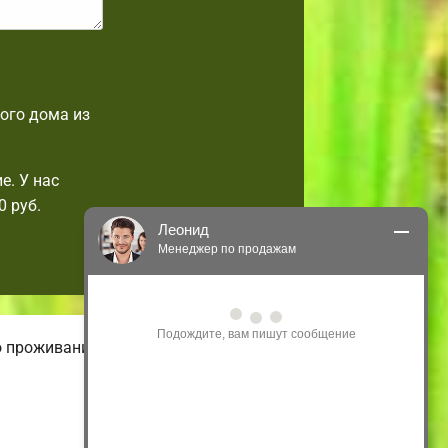
ого дома из
е. У нас
 руб.
Леонид
Менеджер по продажам
Здравствуйте! Я могу 
проконсультировать Вас по нашим 
акциям и проектам.
о проживания. В нашем онлайн-
Только что