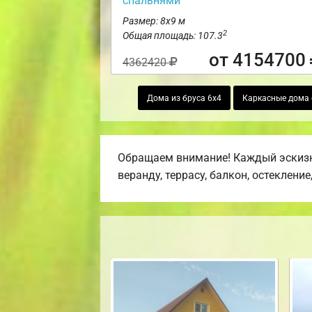
спальнями
Размер: 8х9 м
2
Общая площадь: 107.3
от 4154700
4362420
Дома из бруса 6х4
Каркасные дома 
Обращаем внимание! Каждый эскизн
веранду, террасу, балкон, остекление