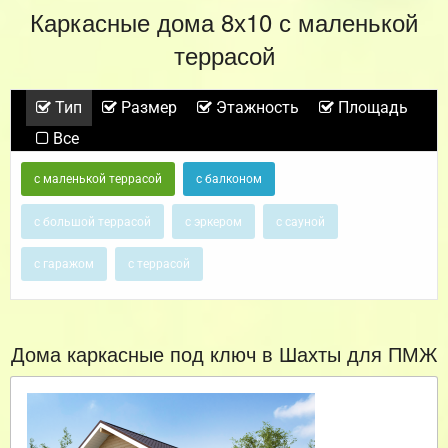
Каркасные дома 8х10 с маленькой
террасой
Тип
Размер
Этажность
Площадь
Все
с маленькой террасой
с балконом
с большой террасой
с эркером
с сауной
с гаражом
с террасой
Дома каркасные под ключ в Шахты для ПМЖ