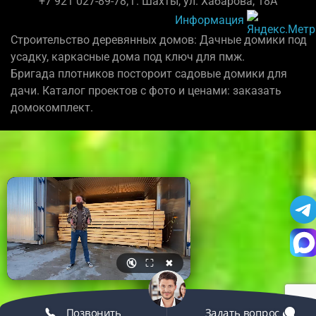
+7 921 027-89-78; г. Шахты, ул. Хабарова, 18А
Информация
Строительство деревянных домов: Дачные домики под
усадку, каркасные дома под ключ для пмж.
Бригада плотников постороит садовые домики для
дачи. Каталог проектов с фото и ценами: заказать
домокомплект.
🔇
⛶
✖
Позвонить
Задать вопрос