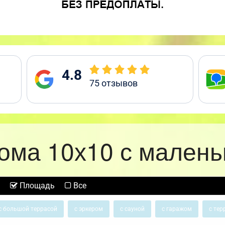
4.8
75
отзывов
ома 10х10 с малень
Площадь
Все
с большой террасой
с эркером
с сауной
с гаражом
с тер