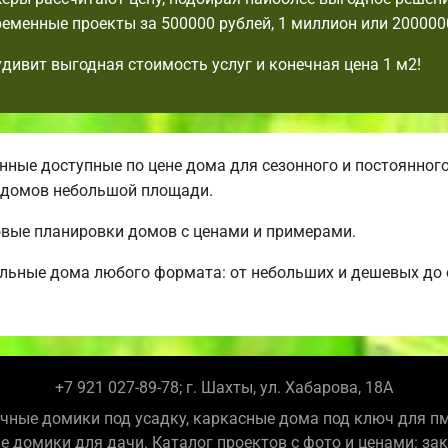
еменные проекты за 500000 рублей, 1 миллион или 2000000
удивит выгодная стоимость услуг и конечная цена 1 м2!
ные доступные по цене дома для сезонного и постоянног
 домов небольшой площади.
овые планировки домов с ценами и примерами.
альные дома любого формата: от небольших и дешевых д
+7 921 027-89-78; г. Шахты, ул. Хабарова, 18А
чные домики под усадку, каркасные дома под ключ для п
е домики для дачи. Каталог проектов с фото и ценами: за