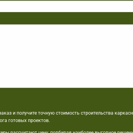
аказ и получите точную стоимость строительства каркасн
ога готовых проектов.
ры рассчитают цену, подбирая наиболее выгодное решени