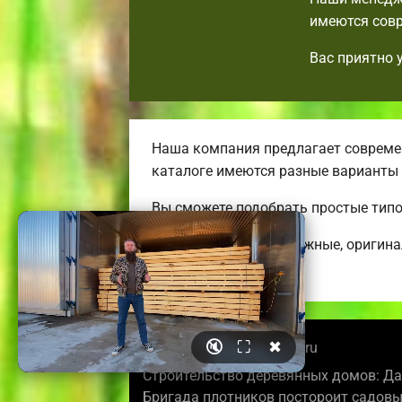
имеются совр
Вас приятно 
Наша компания предлагает современ
каталоге имеются разные варианты
Вы сможете подобрать простые тип
Строим удобные, надежные, оригин
коттеджей.
🔇
⛶
✖
© 2026 shahtybrusdoma.ru
Строительство деревянных домов: Да
Бригада плотников постороит садовы