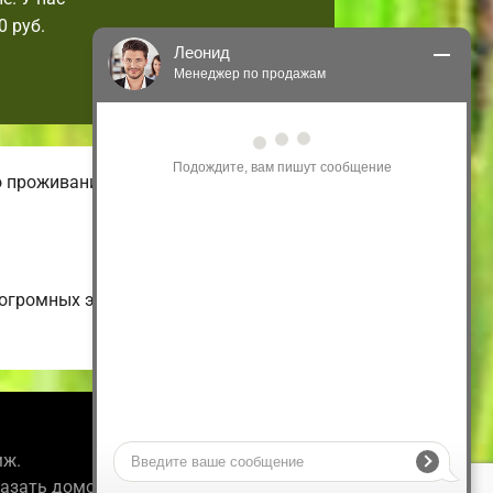
 руб.
Леонид
Менеджер по продажам
Здравствуйте! Я могу 
проконсультировать Вас по нашим 
акциям и проектам.
о проживания. В нашем онлайн-
Только что
о огромных энергоэффективных
Информация
мж.
казать домокомплект.