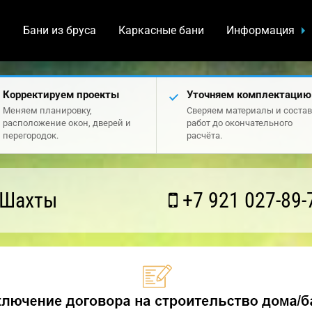
а
Бани из бруса
Каркасные бани
Информация
Корректируем проекты
Уточняем комплектацию
Меняем планировку,
Сверяем материалы и состав
расположение окон, дверей и
работ до окончательного
перегородок.
расчёта.
 Шахты
+7 921 027-89-