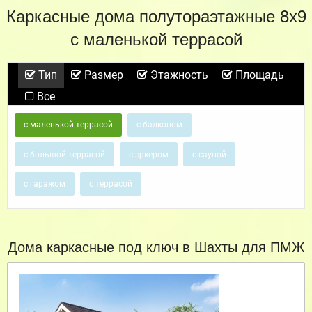
Каркасные дома полутораэтажные 8х9
с маленькой террасой
Тип
Размер
Этажность
Площадь
Все
с маленькой террасой
с балконом
с большой террасой
с эркером
с сауной
с гаражом
с террасой
Дома каркасные под ключ в Шахты для ПМЖ