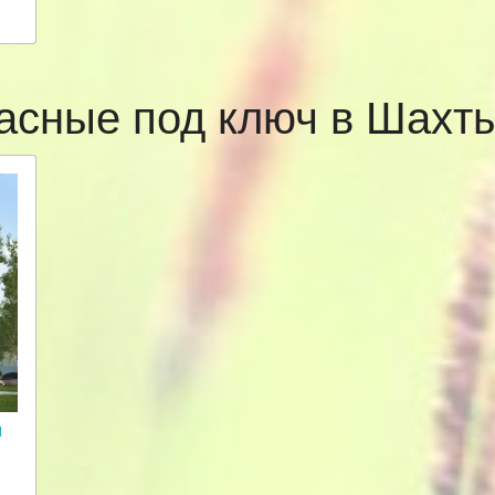
асные под ключ в Шах
и