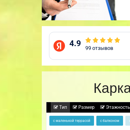
4.9
99
отзывов
Карка
Тип
Размер
Этажность
с маленькой террасой
с балконом