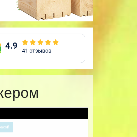
4.9
41
отзывов
ркером
расой