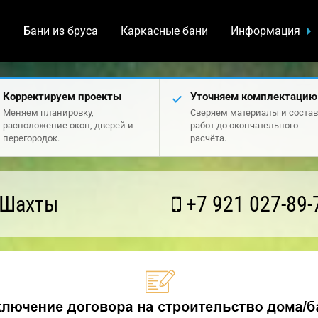
а
Бани из бруса
Каркасные бани
Информация
Корректируем проекты
Уточняем комплектацию
Меняем планировку,
Сверяем материалы и состав
расположение окон, дверей и
работ до окончательного
перегородок.
расчёта.
 Шахты
+7 921 027-89-