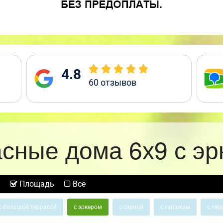
4.8
60
отзывов
сные дома 6х9 с э
Площадь
Все
с большой террасой
с эркером
с сауной
с гаражом
с тер