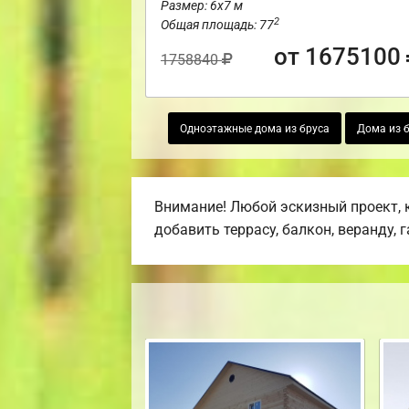
Размер: 6х7 м
2
Общая площадь: 77
от 1675100
1758840
Одноэтажные дома из бруса
Дома из б
Внимание! Любой эскизный проект, 
добавить террасу, балкон, веранду, 