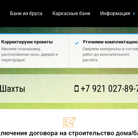
а
Бани из бруса
Каркасные бани
Информация
Корректируем проекты
Уточняем комплектацию
Меняем планировку,
Сверяем материалы и состав
расположение окон, дверей и
работ до окончательного
перегородок.
расчёта.
 Шахты
+7 921 027-89-