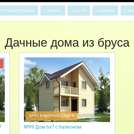
с большой террасой
с эркером
с сауной
с гаражом
с тер
Дачные дома из бруса
Ж
БРУС КАМЕРНОЙ СУШКИ
7
№99 Дом 6х7 с балконом