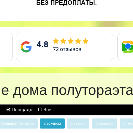
4.8
72
отзывов
е дома полутораэт
Площадь
Все
с большой террасой
с эркером
с сауной
с гаражом
с тер