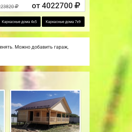
от 4022700
223820
Каркасные дома 4х5
Каркасные дома 7х9
енять. Можно добавить гараж,