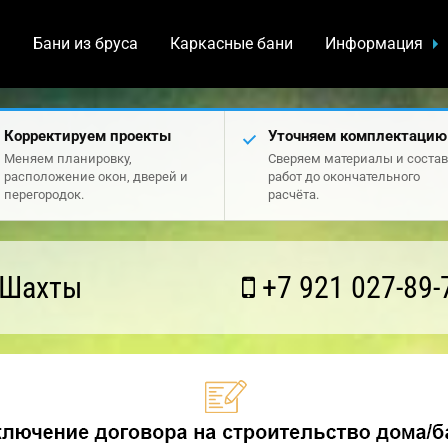
а
Бани из бруса
Каркасные бани
Информация
Корректируем проекты
Уточняем комплектацию
Меняем планировку,
Сверяем материалы и состав
расположение окон, дверей и
работ до окончательного
перегородок.
расчёта.
 Шахты
+7 921 027-89-