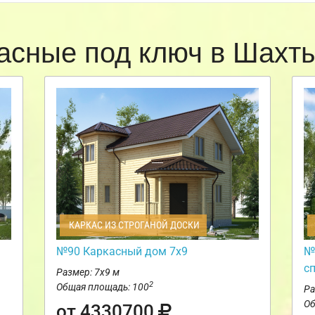
асные под ключ в Шах
КАРКАС ИЗ СТРОГАНОЙ ДОСКИ
№90 Каркасный дом 7х9
№
с
Размер: 7х9 м
2
Общая площадь: 100
Ра
Об
от 4330700