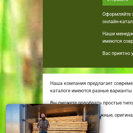
Оформляйте з
онлайн-катал
Наши менедже
имеются совр
Вас приятно 
Наша компания предлагает современ
каталоге имеются разные варианты
Вы сможете подобрать простые тип
Строим удобные, надежные, оригин
коттеджей.