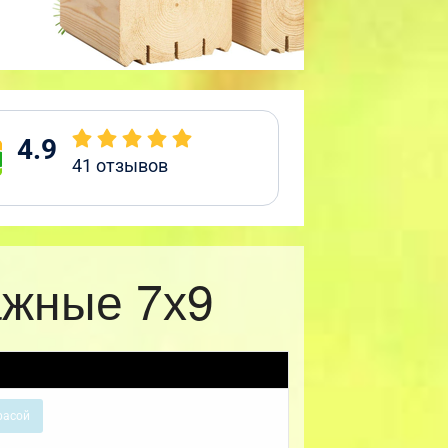
4.9
41
отзывов
ажные 7х9
расой