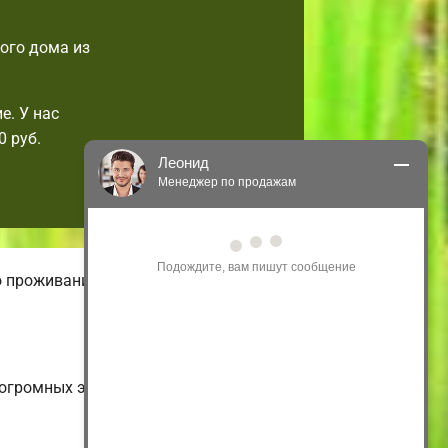
ого дома из
е. У нас
 руб.
Леонид
Менеджер по продажам
Здравствуйте! Я могу 
проконсультировать Вас по нашим 
акциям и проектам.
о проживания. В нашем онлайн-
Только что
о огромных энергоэффективных