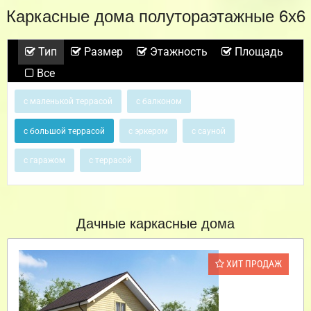
Каркасные дома полутораэтажные 6х6
Тип
Размер
Этажность
Площадь
Все
с маленькой террасой
с балконом
с большой террасой
с эркером
с сауной
с гаражом
с террасой
Дачные каркасные дома
ХИТ ПРОДАЖ