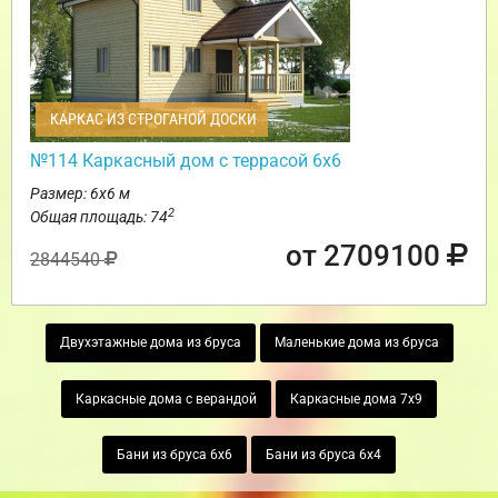
КАРКАС ИЗ СТРОГАНОЙ ДОСКИ
№114 Каркасный дом с террасой 6х6
Размер: 6х6 м
2
Общая площадь: 74
от 2709100
2844540
Двухэтажные дома из бруса
Маленькие дома из бруса
Каркасные дома с верандой
Каркасные дома 7х9
Бани из бруса 6х6
Бани из бруса 6х4