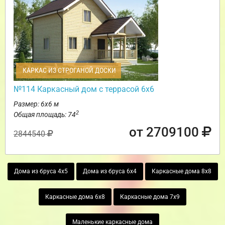
КАРКАС ИЗ СТРОГАНОЙ ДОСКИ
№114 Каркасный дом с террасой 6х6
Размер: 6х6 м
2
Общая площадь: 74
от 2709100
2844540
Дома из бруса 4х5
Дома из бруса 6х4
Каркасные дома 8х8
Каркасные дома 6х8
Каркасные дома 7х9
Маленькие каркасные дома