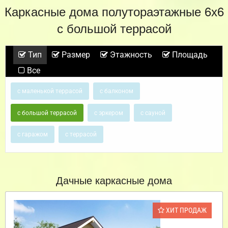
Каркасные дома полутораэтажные 6х6
с большой террасой
Тип
Размер
Этажность
Площадь
Все
с маленькой террасой
с балконом
с большой террасой
с эркером
с сауной
с гаражом
с террасой
Дачные каркасные дома
ХИТ ПРОДАЖ