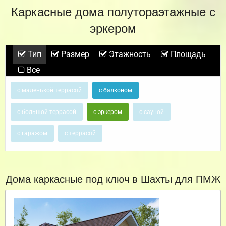
Каркасные дома полутораэтажные с
эркером
Тип
Размер
Этажность
Площадь
Все
с маленькой террасой
с балконом
с большой террасой
с эркером
с сауной
с гаражом
с террасой
Дома каркасные под ключ в Шахты для ПМЖ