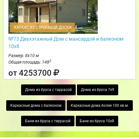
КАРКАС ИЗ СТРОГАНОЙ ДОСКИ
№73 Двухэтажный Дом с мансардой и балконом
10х8
Размер: 8х10 м
2
Общая площадь: 148
от 4253700
Дома из бруса с таррасой
Дома из бруса 7х9
Каркасные дома с балконом
Каркасные дома более 100 кв.м.
Бани из бруса с террасой
Бани из бруса 10х8