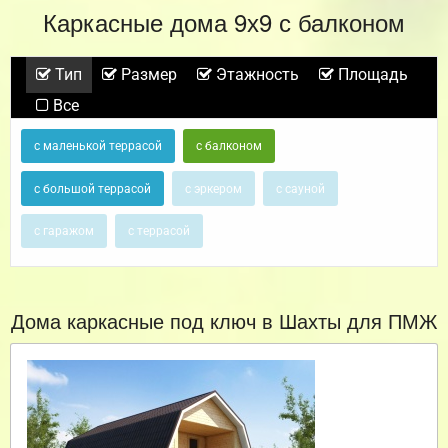
Каркасные дома 9х9 с балконом
Тип
Размер
Этажность
Площадь
Все
с маленькой террасой
с балконом
с большой террасой
с эркером
с сауной
с гаражом
с террасой
Дома каркасные под ключ в Шахты для ПМЖ