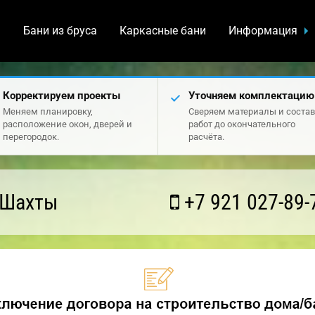
а
Бани из бруса
Каркасные бани
Информация
Корректируем проекты
Уточняем комплектацию
Меняем планировку,
Сверяем материалы и состав
расположение окон, дверей и
работ до окончательного
перегородок.
расчёта.
 Шахты
+7 921 027-89-