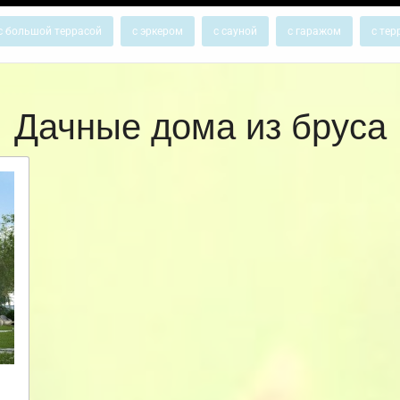
с большой террасой
с эркером
с сауной
с гаражом
с тер
Дачные дома из бруса