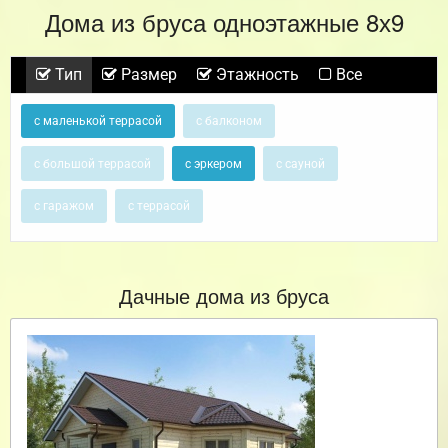
Дома из бруса одноэтажные 8х9
Тип
Размер
Этажность
Все
с маленькой террасой
с балконом
с большой террасой
с эркером
с сауной
с гаражом
с террасой
Дачные дома из бруса