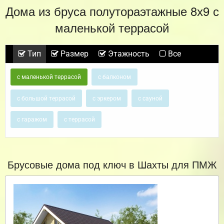
Дома из бруса полутораэтажные 8х9 с
маленькой террасой
Тип
Размер
Этажность
Все
с маленькой террасой
с балконом
с большой террасой
с эркером
с сауной
с гаражом
с террасой
Брусовые дома под ключ в Шахты для ПМЖ