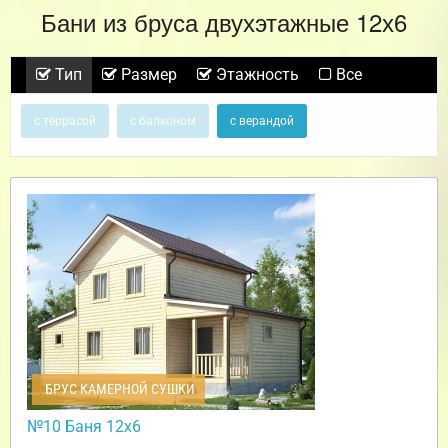
Бани из бруса двухэтажные 12х6
Тип
Размер
Этажность
Все
с террасой
с балконом
с верандой
БРУС КАМЕРНОЙ СУШКИ
№10 Баня 12х6